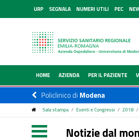
URP
SEGNALA
NUMERI UTILI
PEC
NEW
HOME
AZIENDA
PER IL PAZIENTE
V
Policlinico di
Modena
Sala stampa
/
Eventi e Congressi
/
2018
/
Notizie dal mon