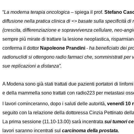
“
La moderna terapia oncologica
– spiega il prof.
Stefano Cas
diffusione nella pratica clinica di <> basate sulla specificità d
(crescita, differenziazione e sopravvivenza cellulare, neo-angi
sempre più mirate di trattare la lesione neoplastica, risparmiand
conferma il dottor
Napoleone Prandini
-
ha beneficiato dei pr
radionuclidi si ottengono radio farmaci che, somministrati per
sue replicazioni a distanza”.
A Modena sono già stati trattati due pazienti portatori di linf
e della mammella sono trattati con radio223 per metastasi ossee
I lavori cominceranno, dopo i saluti delle autorità,
venerdì 10
seguito con la relazione della dottoressa Cinzia Pettinato del
La prima sessione (11.10-13.00) sarà incentrata
sui tumori ce
lavori saranno incentrati sul
carcinoma della prostata.