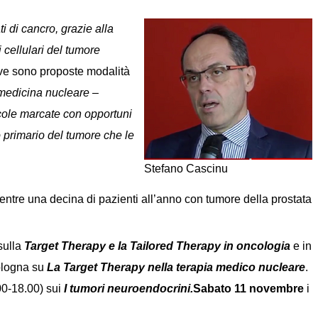
i di cancro, grazie alla
i cellulari del tumore
ove sono proposte modalità
medicina nucleare
–
lecole marcate con opportuni
 primario del tumore che le
Stefano Cascinu
mentre una decina di pazienti all’anno con tumore della prostata
sulla
Target Therapy e la Tailored Therapy
in oncologia
e in
Bologna su
La Target Therapy nella terapia medico nucleare
.
00-18.00) sui
I tumori neuroendocrini.
Sabato 11
novembre
i