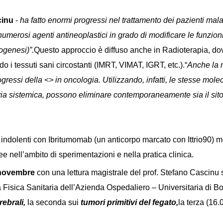
cinu
-
ha fatto enormi progressi nel trattamento dei pazienti malat
i numerosi agenti antineoplastici in grado di modificare le funzion
ogenesi)”.
Questo approccio è diffuso anche in Radioterapia, d
o i tessuti sani circostanti (IMRT, VIMAT, IGRT, etc.).“
Anche la 
ogressi della <> in oncologia. Utilizzando, infatti, le stesse mo
 via sistemica, possono eliminare contemporaneamente sia il sito
omi indolenti con Ibritumomab (un anticorpo marcato con Ittrio90) 
 nell’ambito di sperimentazioni e nella pratica clinica.
 novembre
con una lettura magistrale del prof. Stefano Cascinu 
la Fisica Sanitaria dell’Azienda Ospedaliero – Universitaria di 
rebrali,
la seconda sui
tumori primitivi del fegato,
la terza (16.