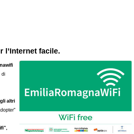
l’Internet facile.
nawifi
 di
li altri
adopter”
fi”,