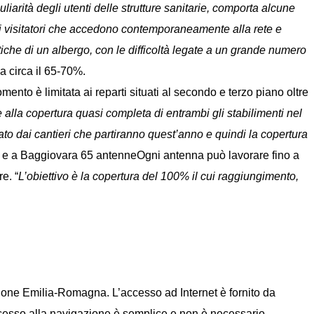
uliarità degli utenti delle strutture sanitarie, comporta alcune
o di visitatori che accedono contemporaneamente alla rete e
iche di un albergo, con le difficoltà legate a un grande numero
a circa il 65-70%.
mento è limitata ai reparti situati al secondo e terzo piano oltre
 alla copertura quasi completa di entrambi gli stabilimenti nel
to dai cantieri che partiranno quest’anno e quindi la copertura
wifi e a Baggiovara 65 antenneOgni antenna può lavorare fino a
e. “
L’obiettivo è la copertura del 100% il cui raggiungimento,
ione Emilia-Romagna. L’accesso ad Internet è fornito da
ccesso alla navigazione è semplice e non è necessario