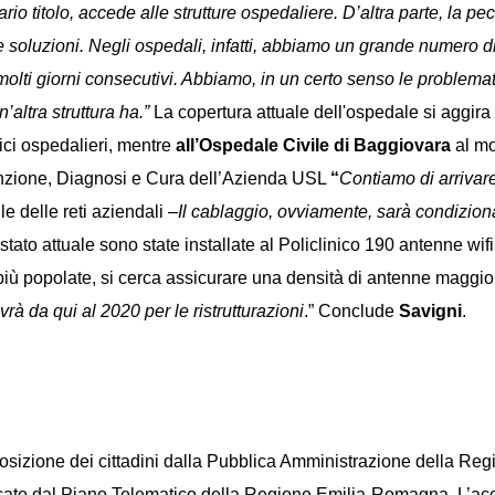
rio titolo, accede alle strutture ospedaliere. D’altra parte, la pec
re le soluzioni. Negli ospedali, infatti, abbiamo un grande numer
lti giorni consecutivi. Abbiamo, in un certo senso le problemat
altra struttura ha.”
La copertura attuale dell'ospedale si aggira 
ifici ospedalieri, mentre
all’Ospedale Civile di Baggiovara
al mo
venzione, Diagnosi e Cura dell’Azienda USL
“
Contiamo di arrivare
le delle reti aziendali –
Il cablaggio, ovviamente, sarà condiziona
 stato attuale sono state installate al Policlinico 190 antenne 
 più popolate, si cerca assicurare una densità di antenne maggior
vrà da qui al 2020 per le ristrutturazioni
.” Conclude
Savigni
.
sizione dei cittadini dalla Pubblica Amministrazione della Reg
ificate dal Piano Telematico della Regione Emilia-Romagna. L’a