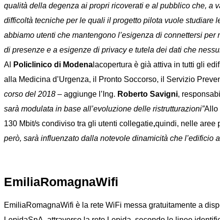
qualità della degenza ai propri ricoverati e al pubblico che, a va
difficoltà tecniche per le quali il progetto pilota vuole studia
abbiamo utenti che mantengono l’esigenza di connettersi per mo
di presenze e a esigenze di privacy e tutela dei dati che nessun’
Al
Policlinico di Modena
lacopertura è già attiva in tutti gli ed
alla Medicina d’Urgenza, il Pronto Soccorso, il Servizio Pre
corso del 2018
– aggiunge l’Ing.
Roberto Savigni
, responsabi
sarà modulata in base all’evoluzione delle ristrutturazioni”
Allo
130 Mbit/s condiviso tra gli utenti collegatie
,
quindi, nelle aree
però, sarà influenzato dalla notevole dinamicità che l’edificio a
EmiliaRomagnaWifi
EmiliaRomagnaWifi è la rete WiFi messa gratuitamente a dispo
LepidaSpA, attraverso la rete Lepida, secondo le linee ident