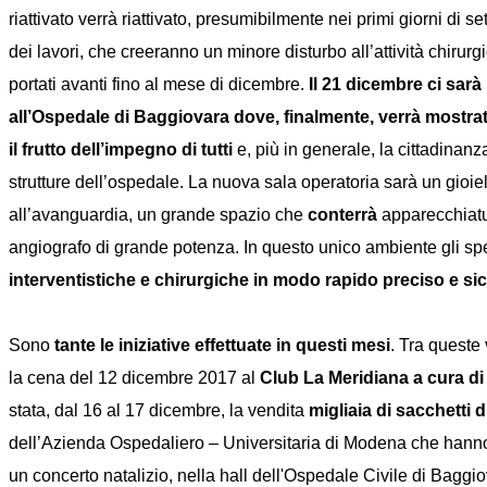
riattivato verrà riattivato, presumibilmente nei primi giorni di se
dei lavori, che creeranno un minore disturbo all’attività chirurg
portati avanti fino al mese di dicembre.
Il 21 dicembre ci sarà
all’Ospedale di Baggiovara dove, finalmente, verrà mostrat
il frutto dell’impegno di tutti
e, più in generale, la cittadinanza
strutture dell’ospedale. La nuova sala operatoria sarà un gioie
all’avanguardia, un grande spazio che
conterrà
apparecchiatur
angiografo di grande potenza. In questo unico ambiente gli sp
interventistiche e chirurgiche in modo rapido preciso e si
Sono
tante le iniziative effettuate in questi mesi
. Tra queste
la cena del 12 dicembre 2017 al
Club La Meridiana a cura 
stata, dal 16 al 17 dicembre, la vendita
migliaia di sacchetti 
dell’Azienda Ospedaliero – Universitaria di Modena che hanno 
un concerto natalizio, nella hall dell'Ospedale Civile di Bagg