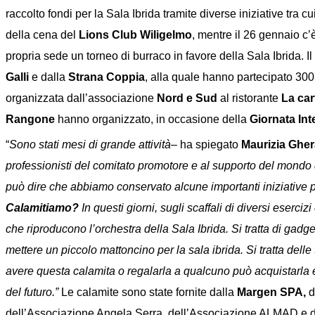
raccolto fondi per la Sala Ibrida tramite diverse iniziative tra
della cena del
Lions Club Wiligelmo
, mentre il 26 gennaio c’
propria sede un torneo di burraco in favore della Sala Ibrida. 
Galli
e dalla
Strana Coppia
, alla quale hanno partecipato 300
organizzata dall’associazione
Nord e Sud
al ristorante
La car
Rangone
hanno organizzato, in occasione della
Giornata Int
“
Sono stati mesi di grande attività
– ha spiegato
Maurizia Gher
professionisti del comitato promotore e al supporto del mondo d
può dire che abbiamo conservato alcune importanti iniziative p
Calamitiamo?
In questi giorni, sugli scaffali di diversi eserc
che riproducono l’orchestra della Sala Ibrida. Si tratta di gadg
mettere un piccolo mattoncino per la sala ibrida. Si tratta delle
avere questa calamita o regalarla a qualcuno può acquistarla e 
del futuro.”
Le calamite sono state fornite dalla
Margen SPA,
d
dell’Associazione Angela Serra, dell’Associazione ALMAD e del