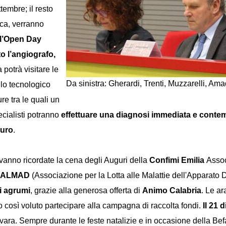
ttembre; il resto
ica, verranno
 l’Open Day
o l’angiografo,
 potrà visitare le
Da sinistra: Gherardi, Trenti, Muzzarelli, Am
llo tecnologico
e tra le quali un
ecialisti potranno
effettuare una diagnosi immediata e cont
curo
.
 vanno ricordate la cena degli Auguri della
Confimi Emilia
Assoc
di ALMAD
(Associazione per la Lotta alle Malattie dell'Apparato 
di agrumi
, grazie alla generosa offerta di
Animo Calabria
. Le a
così voluto partecipare alla campagna di raccolta fondi.
Il 21 
iovara. Sempre durante le feste natalizie e in occasione della B