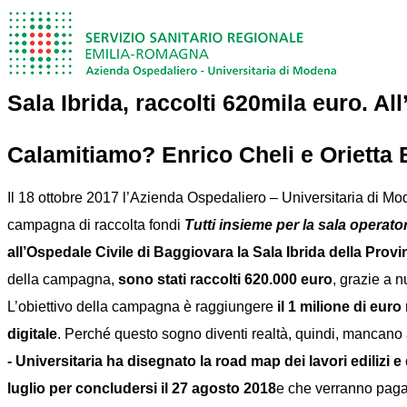
Sala Ibrida, raccolti 620mila euro. A
Calamitiamo? Enrico Cheli e Orietta Be
Il 18 ottobre 2017 l’Azienda Ospedaliero – Universitaria di Mo
campagna di raccolta fondi
Tutti insieme per la sala operator
all’Ospedale Civile di Baggiovara la Sala Ibrida della Prov
della campagna,
sono stati raccolti 620.000 euro
, grazie a n
L’obiettivo della campagna è raggiungere
il 1 milione di eur
digitale
. Perché questo sogno diventi realtà, quindi, mancan
- Universitaria ha disegnato la road map dei lavori edilizi 
luglio per concludersi il 27 agosto 2018
e che verranno pagat