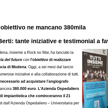
ll’obiettivo ne mancano 380mila
rti: tante iniziative e testimonial a f
dena, insieme a Rock no War, ha lanciato la
ia del futuro
con
l’obiettivo di realizzare
incia di Modena
. Oggi, a sei mesi dal lancio
umerose iniziative e alla collaborazione di tutti.
o necessario ad acquistare l’angiografo
o ancora
380.000 euro
.
L’Azienda Ospedaliero
e di impiantistica che cominceranno il 21
i dall’Azienda Ospedaliero – Universitaria per