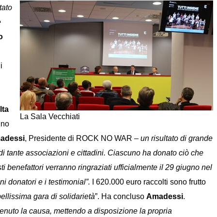
tato
e
o
i
lta
La Sala Vecchiati
nno
madessi
, Presidente di ROCK NO WAR –
un risultato di grande
 di tante associazioni e cittadini. Ciascuno ha donato ciò che
 benefattori verranno ringraziati ufficialmente il 29 giugno nel
 donatori e i testimonial”.
I 620.000 euro raccolti sono frutto
llissima gara di solidarietà
”. Ha concluso
Amadessi
.
ostenuto la causa, mettendo a disposizione la propria