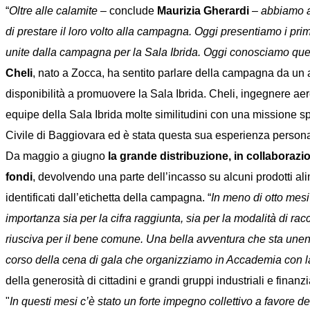
“
Oltre alle calamite
– conclude
Maurizia Gherardi
–
abbiamo av
di prestare il loro volto alla campagna. Oggi presentiamo i prim
unite dalla campagna per la Sala Ibrida. Oggi conosciamo quest
Cheli
, nato a Zocca, ha sentito parlare della campagna da un 
disponibilità a promuovere la Sala Ibrida. Cheli, ingegnere aer
equipe della Sala Ibrida molte similitudini con una missione s
Civile di Baggiovara ed è stata questa sua esperienza persona
Da maggio a giugno
la grande distribuzione, in collabora
fondi
, devolvendo una parte dell’incasso su alcuni prodotti ali
identificati dall’etichetta della campagna. “
In meno di otto mes
importanza sia per la cifra raggiunta, sia per la modalità di ra
riusciva per il bene comune. Una bella avventura che sta unendo
corso della cena di gala che organizziamo in Accademia con la
della generosità di cittadini e grandi gruppi industriali e finanzi
"
In questi mesi c’è stato un forte impegno collettivo a favore de