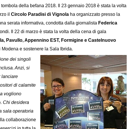
la tombola della befana 2018. Il 23 gennaio 2018 è stata la volta
arzo il
Circolo Paradisi di Vignola
ha organizzato presso la
na serata informativa, condotta dalla giornalista
Federica
i. Il 22 di marzo è stata la volta della cena di gala
la, Pavullo, Appennino EST, Formigine e Castelnuovo
 di Modena e sostenere la Sala Ibrida.
ione dei singoli
clusa. Anzi, si
 lanciare
ositori di calamite
ma vogliono
do. Chi desidera
a sala operatoria
alla collaborazione
ercizi in tutta la