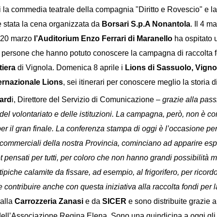
 cui la commedia teatrale della compagnia "Diritto e Rovescio" e 
è stata la cena organizzata da
Borsari S.p.A Nonantola
. Il 4 m
Il 20 marzo
l’Auditorium Enzo Ferrari di Maranello
ha ospitato u
 persone che hanno potuto conoscere la campagna di raccolta fond
tiera
di Vignola. Domenica 8 aprile i
Lions di Sassuolo, Vigno
ernazionale Lions
, sei itinerari per conoscere meglio la storia
ard
i, Direttore del Servizio di Comunicazione –
grazie alla pass
el volontariato e delle istituzioni. La campagna, però, non è con
er il gran finale. La conferenza stampa di oggi è l’occasione per
izi commerciali della nostra Provincia, cominciano ad apparire esp
et pensati per tutti, per coloro che non hanno grandi possibilità 
 tipiche calamite da fissare, ad esempio, al frigorifero, per ricor
contribuire anche con questa iniziativa alla raccolta fondi per l
alla
Carrozzeria Zanasi
e da
SICER
e sono distribuite grazie 
l’Associazione Regina Elena. Sono una quindicina a oggi gli es