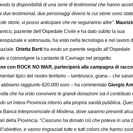
uto la disponibilità di una serie di testimonial che hanno accet
i due testimonial, due personaggi diversi le cui storie sono stat
e storie, vi posso anticipare che ne seguiranno altre”
.
Maurizi
amico, paziente dell’Ospedale Civile e ha dato subito la sua
eospaziale e astronauta, ha visto nella tecnologia e nel lavoro d
paziale.
Orietta Berti
ha avuto un parente seguito all’Ospedale
le a coinvolgere la cantante di Cavriago nel progetto.
zione con ROCK NO WAR, parteciperà alla campagna di racco
mentari tipici del nostro territorio – lambrusco, grana – che sara
i abbiamo raggiunto 620.000 euro
– ha commentato
Giorgio A
ccolta che ha visto convivere le grandi donazioni sia il contributo
 un’intera Provincia intorno alla propria sanità pubblica. Questi
 Banca Interprovinciale di Modena, dove saranno presenti alcuni
ari della Provincia. “
Ciascuno ha donato ciò che poteva in una be
ll’obiettivo, e vanno ringraziati tutte e tutti coloro che hanno s