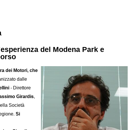
a
 L’esperienza del Modena Park e
corso
ra dei Motori, che
anizzato dalle
llini
- Direttore
assimo Girardis
,
della Società
Regione.
Si