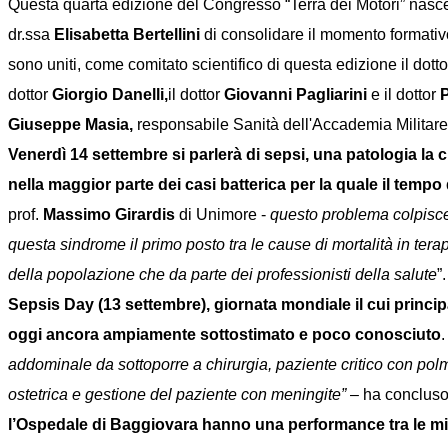
Questa quarta edizione del Congresso “Terra dei Motori” nasce 
dr.ssa
Elisabetta Bertellini
di consolidare il momento formativo 
sono uniti, come comitato scientifico di questa edizione il dott
dottor
Giorgio Danelli,
il dottor
Giovanni Pagliarini
e il dottor
P
Giuseppe Masia,
responsabile Sanità dell'Accademia Militar
Venerdì 14 settembre si parlerà di sepsi
, una patologia la 
nella maggior parte dei casi batterica per la quale il tempo 
prof.
Massimo Girardis
di Unimore -
questo problema colpisce 
questa sindrome il primo posto tra le cause di mortalità in tera
della popolazione che da parte dei professionisti della salute
”
Sepsis Day (13 settembre), giornata mondiale il cui princip
oggi ancora ampiamente sottostimato e poco conosciuto
.
addominale da sottoporre a chirurgia, paziente critico con pol
ostetrica e gestione del paziente con meningite”
– ha concluso
l’Ospedale di Baggiovara hanno una performance tra le mig