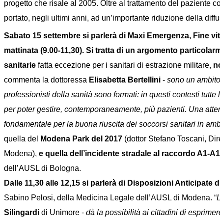
progetto che risale al 2005. Oltre al trattamento del paziente 
portato, negli ultimi anni, ad un’importante riduzione della diffu
Sabato 15 settembre si parlerà di Maxi Emergenza, Fine vita
mattinata (9.00-11,30). Si tratta di un argomento particola
sanitarie
fatta eccezione per i sanitari di estrazione militare,
n
commenta la dottoressa
Elisabetta Bertellini
-
sono un ambito e
professionisti della sanità sono formati: in questi contesti tut
per poter gestire, contemporaneamente, più pazienti. Una atte
fondamentale per la buona riuscita dei soccorsi sanitari in a
quella del
Modena Park del 2017
(dottor Stefano Toscani, Di
Modena),
e quella dell’incidente stradale al raccordo A1-
dell’AUSL di Bologna.
Dalle 11,30 alle 12,15 si parlerà di Disposizioni Anticipate 
Sabino Pelosi, della Medicina Legale dell’AUSL di Modena. “
L
Silingardi
di Unimore -
dà la possibilità ai cittadini di esprim