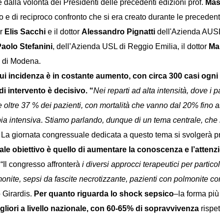
dalla volontà dei Presidenti delle precedenti edizioni prof.
Mas
e di reciproco confronto che si era creato durante le precedenti 
or
Elis Sacchi
e il dottor
Alessandro Pignatti
dell'Azienda AUSL
aolo Stefanini
, dell’Azienda USL di Reggio Emilia, il dottor
Ma
e di Modena.
cui incidenza è in costante aumento, con circa 300 casi ogni
di intervento è decisivo. “
Nei reparti ad alta intensità, dove i
oltre 37 % dei pazienti, con mortalità che vanno dal 20% fino al
pia intensiva
.
Stiamo parlando, dunque di un tema centrale, che 
. La giornata congressuale dedicata a questo tema si svolgerà pr
ale obiettivo è quello di aumentare la conoscenza e l’attenz
 “Il congresso affronterà
i diversi approcci terapeutici per partico
monite, sepsi da fascite necrotizzante, pazienti con polmonite 
 Girardis.
Per quanto riguarda lo shock sepsico
–la forma più
liori a livello nazionale, con 60-65% di sopravvivenza
rispe