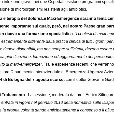
con infezione grave, nei due Ospedali esistono programmi specific
sione di microorganismi resistenti agli antibiotici.
 e terapia del dolore.
Le Maxi-Emergenze saranno tema cent
rmente importante sul quale, però, nel nostro Paese gran part
on riceve una formazione specialistica.
“
I contesti di maxi-e
stremamente differente dalla pratica clinica di tutti i giorni per l
te le risorse disponibili, ma non sempre sufficienti, devono esse
nta pianificazione, formazione ed aggiornamento del personale 
mbito di maxi-emergenze”
. Tra le esperienze recenti, che verranno
rettore Dipartimento Interaziendale di Emergenza-Urgenza Azie
A14 di Bologna del 7 agosto scorso,
con il dottor Giovanni Go
di Trattamento
. La sessione, moderata dal prof. Enrico Silingardi
’entrata in vigore nel gennaio 2018 della normativa sulle Dispos
ere la propria volontà dando anticipatamente il consenso o il rifiu