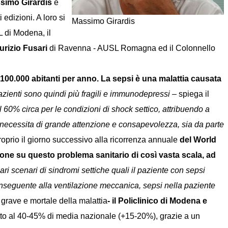
simo Girardis
e
edizioni. A loro si
Massimo Girardis
 di Modena, il
urizio Fusari
di Ravenna - AUSL Romagna ed il Colonnello
 100.000 abitanti per anno. La sepsi è una malattia causata
 pazienti sono quindi più fragili e immunodepressi
– spiega il
 60% circa per le condizioni di shock settico, attribuendo a
necessita di grande attenzione e consapevolezza, sia da parte
oprio il giorno successivo alla ricorrenza annuale
del World
ione su questo problema sanitario di così vasta scala, ad
lari scenari di sindromi settiche quali il paziente con sepsi
conseguente alla ventilazione meccanica, sepsi nella paziente
 grave e mortale della malattia
- il Policlinico di Modena e
tto al 40-45% di media nazionale (+15-20%), grazie a un