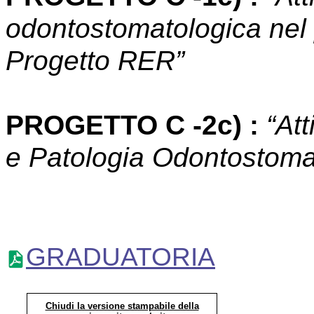
odontostomatologica nel
Progetto RER”
PROGETTO C -2c)
:
“Att
e Patologia Odontostoma
GRADUATORIA
Chiudi la versione stampabile della