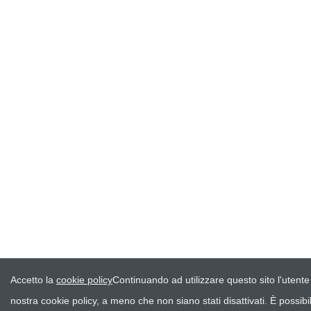
Accetto la
cookie policy
Continuando ad utilizzare questo sito l'utente
nostra cookie policy, a meno che non siano stati disattivati. È possib