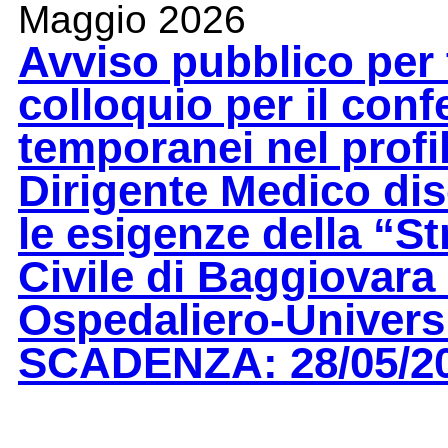
Maggio 2026
Avviso pubblico per t
colloquio per il conf
temporanei nel profi
Dirigente Medico dis
le esigenze della “S
Civile di Baggiovara
Ospedaliero-Universi
SCADENZA: 28/05/2