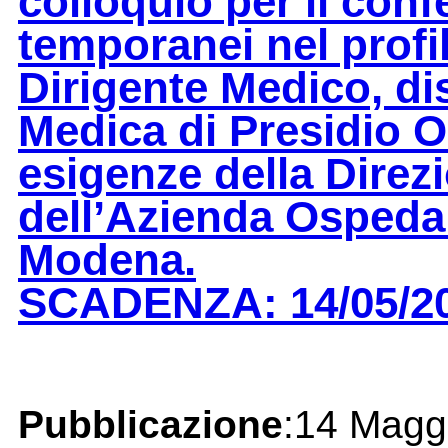
colloquio per il conf
temporanei nel profi
Dirigente Medico, dis
Medica di Presidio O
esigenze della Direz
dell’Azienda Ospedal
Modena.
SCADENZA: 14/05/2
Pubblicazione
:14 Magg