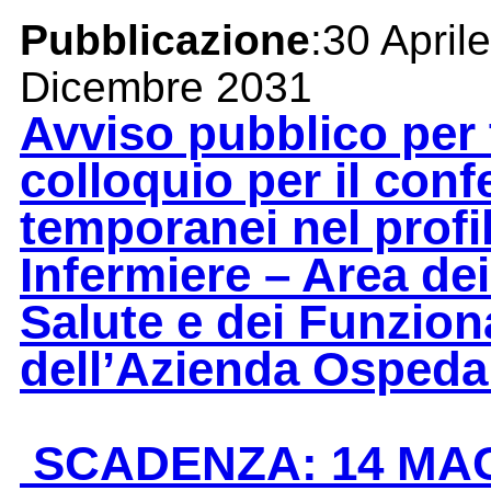
Pubblicazione
:30 April
Dicembre 2031
Avviso pubblico per t
colloquio per il conf
temporanei nel profi
Infermiere – Area dei
Salute e dei Funziona
dell’Azienda Ospedal
SCADENZA: 14 MAG