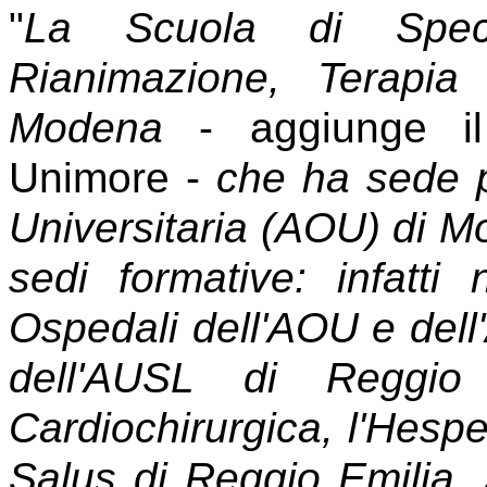
"
La Scuola di Specia
Rianimazione, Terapia
Modena
- aggiunge i
Unimore -
che ha sede p
Universitaria (AOU) di M
sedi formative: infatt
Ospedali dell'AOU e del
dell'AUSL di Reggio
Cardiochirurgica, l'Hespe
Salus di Reggio Emilia.