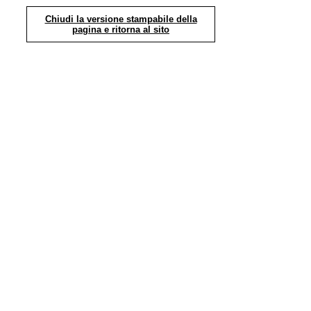
Chiudi la versione stampabile della
pagina e ritorna al sito