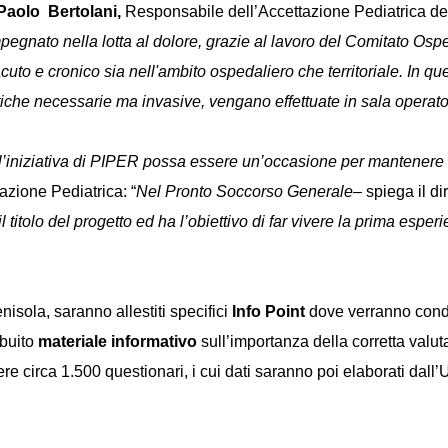
Paolo Bertolani
,
Responsabile dell’Accettazione Pediatrica de
mpegnato nella lotta al dolore, grazie al lavoro del Comitato Os
cuto e cronico sia nell'ambito ospedaliero che territoriale. In qu
che necessarie ma invasive, vengano effettuate in sala operator
l’iniziativa di PIPER possa essere un’occasione per mantenere a
azione Pediatrica: “
Nel Pronto Soccorso Generale
– spiega il di
 il titolo del progetto ed ha l’obiettivo di far vivere la prima espe
nisola, saranno allestiti specifici
Info Point
dove verranno condot
ibuito
materiale informativo
sull’importanza della corretta valu
iere circa 1.500 questionari, i cui dati saranno poi elaborati dall