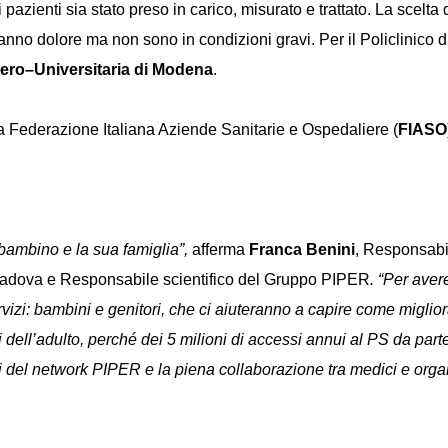
 pazienti sia stato preso in carico, misurato e trattato. La scelta 
anno dolore ma non sono in condizioni gravi. Per il Policlinico d
iero–Universitaria di Modena
.
la Federazione Italiana Aziende Sanitarie e Ospedaliere (
FIASO
 bambino e la sua famiglia”,
afferma
Franca Benini
, Responsabi
di Padova e Responsabile scientifico del Gruppo PIPER
. “Per aver
servizi: bambini e genitori, che ci aiuteranno a capire come migli
li dell’adulto, perché dei 5 milioni di accessi annui al PS da part
ri del network PIPER e la piena collaborazione tra medici e orga