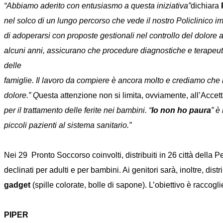
“Abbiamo aderito con entusiasmo a questa iniziativa”
dichiara
nel solco di un lungo percorso che vede il nostro Policlinico i
di adoperarsi con proposte gestionali nel controllo del dolore a
alcuni anni, assicurano che procedure diagnostiche e terapeuti
delle
famiglie. Il lavoro da compiere è ancora molto e crediamo che 
dolore.” Q
uesta attenzione non si limita, ovviamente, all’Accett
per il trattamento delle ferite nei bambini. “
Io non ho paura
” è
piccoli pazienti al sistema sanitario.”
Nei 29 Pronto Soccorso coinvolti, distribuiti in 26 città della Pe
declinati per adulti e per bambini. Ai genitori sarà, inoltre, distr
gadget
(spille colorate, bolle di sapone). L’obiettivo è raccogl
PIPER