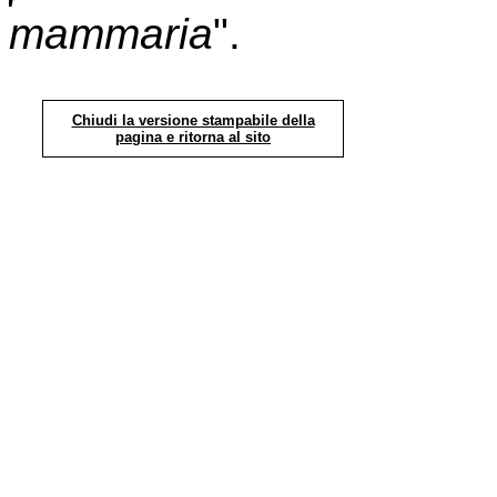
mammaria
".
Chiudi la versione stampabile della
pagina e ritorna al sito