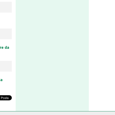
re da
ia