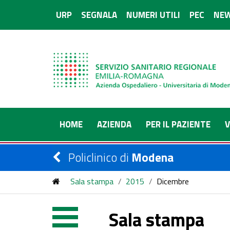
URP
SEGNALA
NUMERI UTILI
PEC
NEW
HOME
AZIENDA
PER IL PAZIENTE
V
Policlinico di
Modena
Sala stampa
/
2015
/
Dicembre
Sala stampa