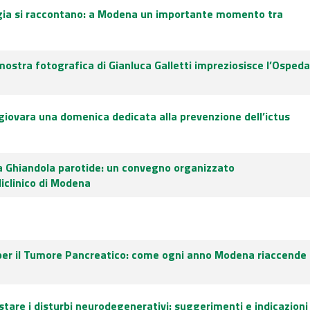
logia si raccontano: a Modena un importante momento tra
mostra fotografica di Gianluca Galletti impreziosisce l’Ospeda
giovara una domenica dedicata alla prevenzione dell’ictus
la Ghiandola parotide: un convegno organizzato
liclinico di Modena
per il Tumore Pancreatico: come ogni anno Modena riaccende
tare i disturbi neurodegenerativi: suggerimenti e indicazioni 