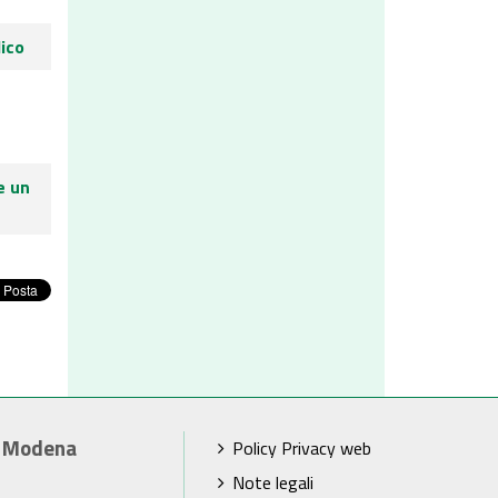
lico
e un
i Modena
Policy Privacy web
Note legali