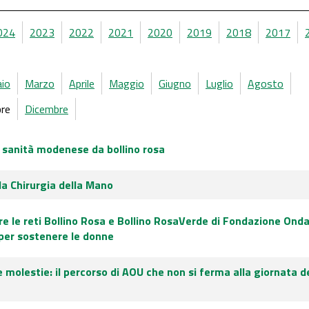
024
2023
2022
2021
2020
2019
2018
2017
aio
Marzo
Aprile
Maggio
Giugno
Luglio
Agosto
re
Dicembre
 sanità modenese da bollino rosa
la Chirurgia della Mano
e le reti Bollino Rosa e Bollino RosaVerde di Fondazione Ond
 per sostenere le donne
 molestie: il percorso di AOU che non si ferma alla giornata d