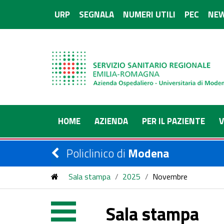
URP
SEGNALA
NUMERI UTILI
PEC
NEW
HOME
AZIENDA
PER IL PAZIENTE
V
Policlinico di
Modena
Sala stampa
/
2025
/
Novembre
Sala stampa