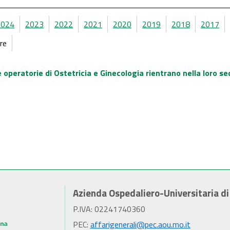
2024
2023
2022
2021
2020
2019
2018
2017
re
operatorie di Ostetricia e Ginecologia rientrano nella loro sed
Azienda Ospedaliero-Universitaria d
P.IVA: 02241740360
PEC:
affarigenerali@pec.aou.mo.it