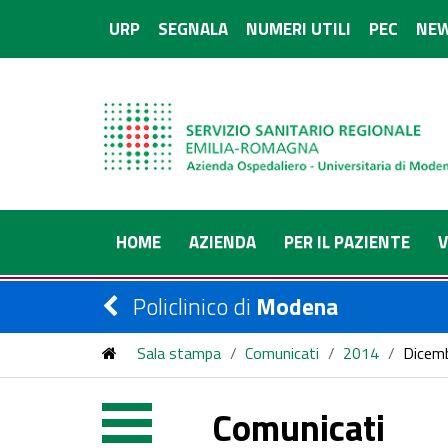
URP
SEGNALA
NUMERI UTILI
PEC
NEW
HOME
AZIENDA
PER IL PAZIENTE
V
Policlinico di
Modena
Sala stampa
/
Comunicati
/
2014
/
Dicem
Comunicati