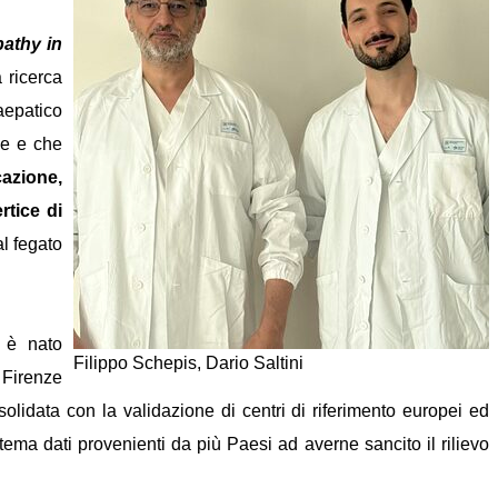
athy in
 ricerca
aepatico
ie e che
cazione,
rtice di
l fegato
o è nato
Filippo Schepis, Dario Saltini
 Firenze
nsolidata con la validazione di centri di riferimento europei ed
tema dati provenienti da più Paesi ad averne sancito il rilievo