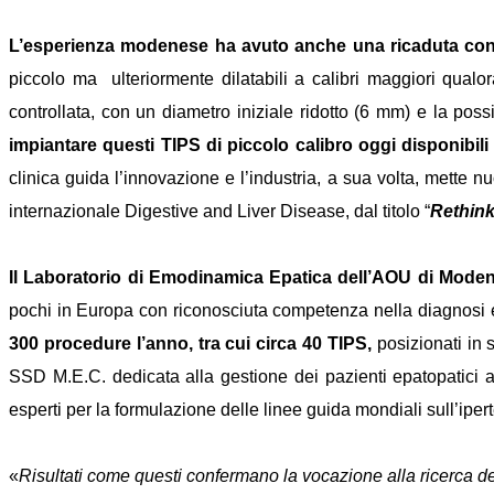
L’esperienza modenese ha avuto anche una ricaduta conc
piccolo ma ulteriormente dilatabili a calibri maggiori qual
controllata, con un diametro iniziale ridotto (6 mm) e la pos
impiantare questi TIPS di piccolo calibro oggi disponibili
clinica guida l’innovazione e l’industria, a sua volta, mette n
internazionale Digestive and Liver Disease, dal titolo “
Rethink
Il Laboratorio di Emodinamica Epatica dell’AOU di Moden
pochi in Europa con riconosciuta competenza nella diagnosi e ne
300 procedure l’anno, tra cui circa 40 TIPS,
posizionati in 
SSD M.E.C. dedicata alla gestione dei pazienti epatopatici a
esperti per la formulazione delle linee guida mondiali sull’ipe
«
Risultati come questi confermano la vocazione alla ricerca de