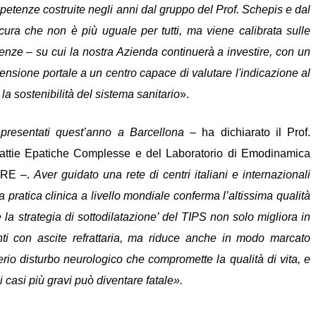
petenze costruite negli anni dal gruppo del Prof. Schepis e dal
ura che non è più uguale per tutti, ma viene calibrata sulle
denze – su cui la nostra Azienda continuerà a investire, con un
ertensione portale a un centro capace di valutare l'indicazione al
la sostenibilità del sistema sanitario
».
 presentati quest’anno a Barcellona
– ha dichiarato il Prof.
ttie Epatiche Complesse e del Laboratorio di Emodinamica
ORE –.
Aver guidato una rete di centri italiani e
internazionali
 pratica clinica a livello mondiale conferma l’altissima qualità
e la strategia di sottodilatazione’ del TIPS non solo migliora in
nti con ascite refrattaria, ma riduce anche in modo marcato
rio disturbo neurologico che compromette la qualità di vita, e
casi più gravi può diventare fatale».