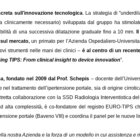
reta sull’innovazione tecnologica
. La strategia di “underdil
ora clinicamente necessario) sviluppata dal gruppo ha stimolat
sibilità di una successiva dilatazione graduale fino a 10 mm.
Il
 sul mercato,
un primato per l’Azienda Ospedaliero-Universitar
uovi strumenti nelle mani dei clinici –
è al centro di un recent
ing TIPS: From clinical insight to device innovation
”.
a, fondato nel 2009 dal Prof. Schepis
– docente dell’Univer
l trattamento dell’ipertensione portale, sia di origine cirrotica
stretta collaborazione con la SSD Radiologia Interventistica del
d alta complessità, è co-fondatore del registro EURO-TIPS che r
rtensione portale (Baveno VIII) e coordina il panel per le nuove
lla nostra Azienda e la forza di un modello in cui assistenza e