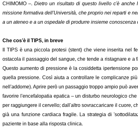
CHIMOMO –.
Dietro un risultato di questo livello c'è anche 
missione formativa dell'Università, che proprio nei reparti e n
a un ateneo e a un ospedale di produrre insieme conoscenza ca
Che cos’è il TIPS, in breve
Il TIPS è una piccola protesi (stent) che viene inserita nel f
ostacola il passaggio del sangue, che tende a ristagnare e a fa
Questo aumento di pressione è la cosiddetta ipertensione port
quella pressione. Così aiuta a controllare le complicanze più
nell'addome). Aprire però un passaggio troppo ampio può ave
favorire l'encefalopatia epatica – un disturbo neurologico che 
per raggiungere il cervello; dall'altro sovraccaricare il cuore, 
già una funzione cardiaca fragile. La strategia di 'sottodilat
paziente in base alla risposta clinica.