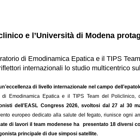
iclinico e l’Università di Modena prot
ratorio di Emodinamica Epatica e il TIPS Team
lettori internazionali lo studio multicentrico sull
n’eccellenza di livello internazionale nel campo dell’epatol
o di Emodinamica Epatica e il TIPS Team del Policlinico, 
gonisti dell’EASL Congress 2026, svoltosi dal 27 al 30 m
ento europeo dedicato alla salute del fegato, riunisce ogni an
nate di lavori il team modenese ha
presentato 18 diversi co
gonista principale di due simposi satellite.