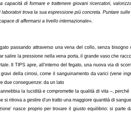
la capacità di formare e trattenere giovani ricercatori, valorizz
ei laboratori trova la sua espressione più concreta. Puntare sul
pace di affermarsi a livello internazionale».
egato passando attraverso una vena del collo, senza bisogno di c
r salire la pressione nella vena porta, il grande vaso che racco
ale. Il TIPS apre, all'interno del fegato, una nuova via di scor
 gravi della cirrosi, come il sanguinamento da varici (vene ingr
re due conseguenze: da un lato
annebbia la lucidità e compromette la qualità di vita –, perché 
che si ritrova a gestire d'un tratto una maggiore quantità di sang
azione' nasce proprio per trovare il giusto equilibrio: si parte 