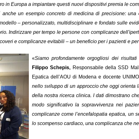
ro in Europa a impiantare questi nuovi dispositivi premia le com
 È anche un esempio concreto di medicina di precisione: una c
l modello – personalizzato, multidisciplinare e fondato sulle evi
rritorio. Indirizzare per tempo le persone con complicanze dell'ip
overi e complicanze evitabili – un beneficio per i pazienti e per 
«
Siamo profondamente orgogliosi dei risultati
Filippo Schepis,
Responsabile della SSD Mala
Epatica dell’AOU di Modena e docente UNIM
nello sviluppo di un approccio che oggi orienta la
della nostra ricerca clinica. I dati dimostrano ch
modo significativo la sopravvivenza nei pazie
complicanze come l’encefalopatia epatica, un se
lo scompenso cardiaco, una complicanza che nei 