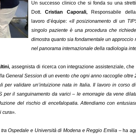
Un successo clinico che si fonda su una strettis
Dott.
Cristian Caporali,
Responsabile della R
lavoro d’équipe: «
Il posizionamento di un TIP
singolo paziente è una procedura che richiede 
dimostra quanto sia fondamentale un approccio m
nel panorama internazionale della radiologia inte
tini,
assegnista di ricerca con integrazione assistenziale, che 
ella General Session di un evento che ogni anno raccoglie oltre 
li per validare un’intuizione nata in Italia. Il lavoro in corso d
IPS per il sanguinamento da varici – le emorragie da vene dil
one del rischio di encefalopatia. Attendiamo con entusiasmo l
 cura».
to tra Ospedale e Università di Modena e Reggio Emilia
– ha ag