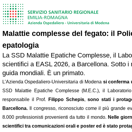
Malattie complesse del fegato: il Pol
epatologia
La SSD Malattie Epatiche Complesse, il Labo
scientifici a EASL 2026, a Barcellona. Sotto i rif
guida mondiali. È un primato.
L’Azienda Ospedaliero-Universitaria di Modena
si conferma u
SSD Malattie Epatiche Complesse (M.E.C.), il Laboratori
responsabile il Prof.
Filippo Schepis
,
sono stati
i prota
Barcellona.
Il congresso, riconosciuto come il più grande ev
8.000 professionisti provenienti da tutto il mondo.
Nelle gior
scientifici tra comunicazioni orali e poster ed è stato prota