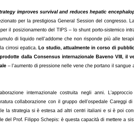
trategy improves survival and reduces hepatic encephalop
ezionato per la prestigiosa General Session del congresso. La
per il posizionamento del TIPS – lo shunt porto-sistemico intr
accumulo di liquido nell’addome che non risponde più alle terap
la cirrosi epatica.
Lo studio, attualmente in corso di pubbli
rodotte dalla Consensus internazionale Baveno VIII, il ve
tale
– l’aumento di pressione nelle vene che portano il sangue a
aborazione internazionale costruita negli anni. L'approcci
uratura collaborazione con il gruppo dell'ospedale Careggi di
 la strategia si è estesa ad altri centri italiani e si è poi co
e del Prof. Filippo Schepis: è questa capacità di mettere a sis