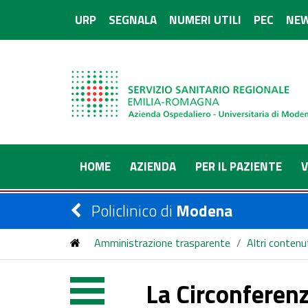
URP
SEGNALA
NUMERI UTILI
PEC
NEW
HOME
AZIENDA
PER IL PAZIENTE
V
Policlinico di
Modena
Amministrazione trasparente
/
Altri contenu
La Circonferenz