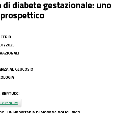
a di diabete gestazionale: uno
 prospettico
CFPID
01/2025
VAZIONALI
ANZA AL GLUCOSIO
COLOGIA
 BERTUCCI
il curriculum)
RO -UNIVERSITARIA DI MODENA POLICLINICO