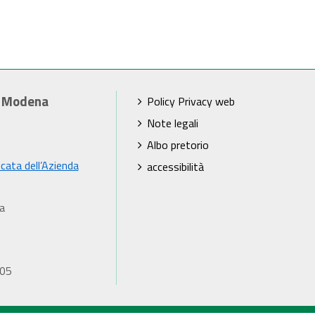
i Modena
Policy Privacy web
Note legali
Albo pretorio
icata dell’Azienda
accessibilità
a
905