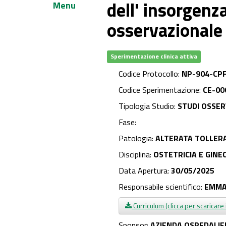
dell' insorgenz
Menu
osservazionale
Sperimentazione clinica attiva
Codice Protocollo:
NP-904-CPF
Codice Sperimentazione:
CE-00
Tipologia Studio:
STUDI OSSER
Fase:
Patologia:
ALTERATA TOLLER
Disciplina:
OSTETRICIA E GINE
Data Apertura:
30/05/2025
Responsabile scientifico:
EMMA
Curriculum (clicca per scaricare 
Sponsor:
AZIENDA OSPEDALIE