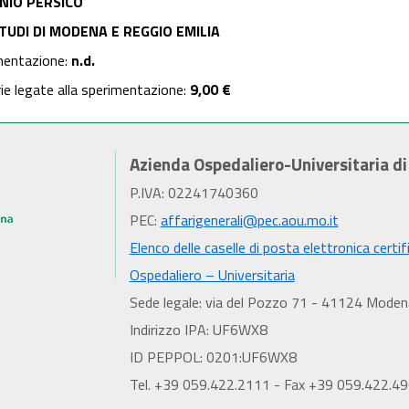
NIO PERSICO
STUDI DI MODENA E REGGIO EMILIA
mentazione:
n.d.
rie legate alla sperimentazione:
9,00 €
Azienda Ospedaliero-Universitaria d
P.IVA: 02241740360
PEC:
affarigenerali@pec.aou.mo.it
Elenco delle caselle di posta elettronica certif
Ospedaliero – Universitaria
Sede legale: via del Pozzo 71 - 41124 Moden
Indirizzo IPA: UF6WX8
ID PEPPOL: 0201:UF6WX8
Tel. +39 059.422.2111 - Fax +39 059.422.4