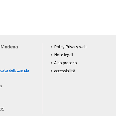
i Modena
Policy Privacy web
Note legali
Albo pretorio
icata dell’Azienda
accessibilità
a
905