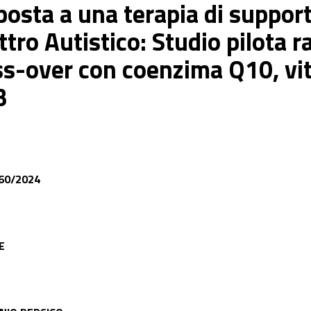
isposta a una terapia di suppo
ttro Autistico: Studio pilota 
oss-over con coenzima Q10, vi
B
60/2024
E