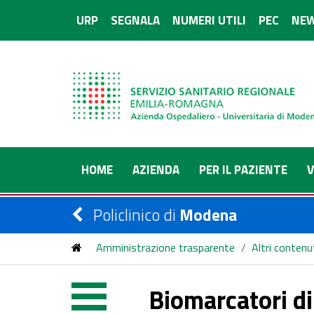
URP
SEGNALA
NUMERI UTILI
PEC
NEW
HOME
AZIENDA
PER IL PAZIENTE
V
Policlinico di
Modena
Amministrazione trasparente
/
Altri contenu
Biomarcatori di