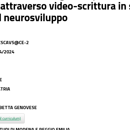
ttraverso video-scrittura in 
l neurosviluppo
CSCAVS@CE-2
4/2024
E
TRIA
ABETTA GENOVESE
il curriculum)
STUDI DI MODENA E REGGIO EMILIA