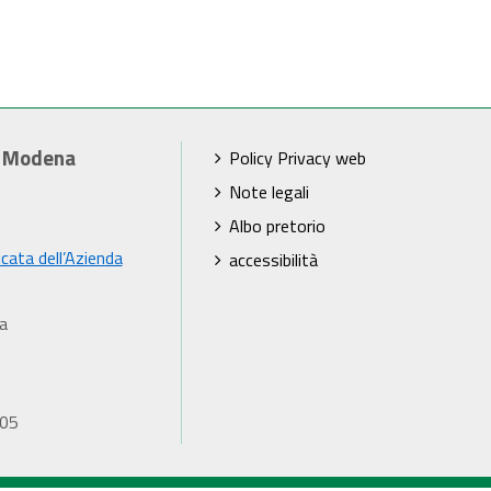
i Modena
Policy Privacy web
Note legali
Albo pretorio
icata dell’Azienda
accessibilità
a
905