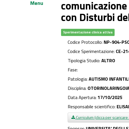
comunicazione a
Menu
con Disturbi de
Sperimentazione clinica attiva
Codice Protocollo:
NP-904-PS
Codice Sperimentazione:
CE-21
Tipologia Studio:
ALTRO
Fase:
Patologia:
AUTISMO INFANTIL
Disciplina:
OTORINOLARINGOIA
Data Apertura:
17/10/2025
Responsabile scientifico:
ELIS
Curriculum (clicca per scaricare 
Sponsor:
UNIVERSITA' DEGLI 