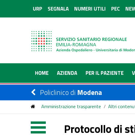
URP
SEGNALA
NUMERI UTILI
PEC
NEW
HOME
AZIENDA
PER IL PAZIENTE
V
Policlinico di
Modena
Amministrazione trasparente
/
Altri contenu
Protocollo di s