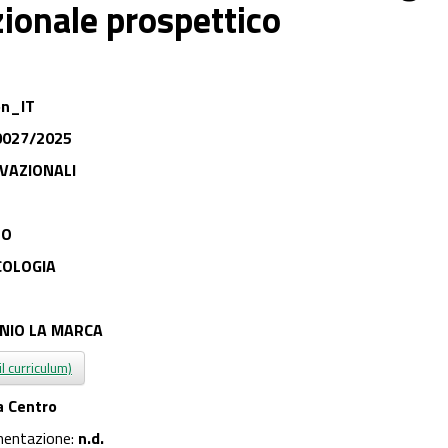
ionale prospettico
on_IT
0027/2025
VAZIONALI
NO
COLOGIA
NIO LA MARCA
il curriculum)
a Centro
mentazione:
n.d.