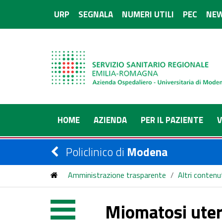
URP
SEGNALA
NUMERI UTILI
PEC
NEW
HOME
AZIENDA
PER IL PAZIENTE
V
Policlinico di
Modena
Amministrazione trasparente
/
Altri contenu
Miomatosi uteri