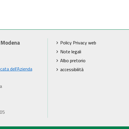
i Modena
Policy Privacy web
Note legali
Albo pretorio
icata dell’Azienda
accessibilità
a
905