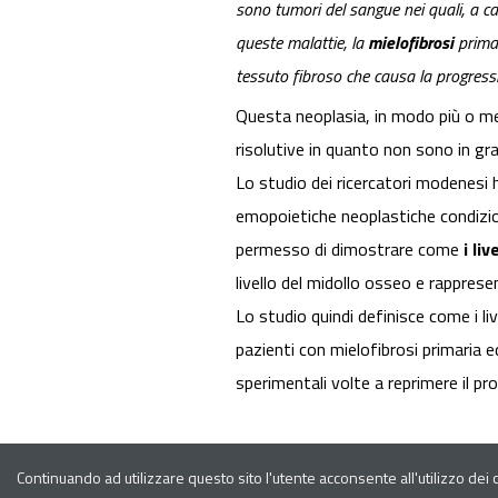
sono tumori del sangue nei quali, a ca
queste malattie, la
mielofibrosi
prima
tessuto fibroso che causa la progressi
Questa neoplasia, in modo più o 
risolutive in quanto non sono in grad
Lo studio dei ricercatori modenesi
emopoietiche neoplastiche condizion
permesso di dimostrare come
i li
livello del midollo osseo e rappres
Lo studio quindi definisce come i l
pazienti con mielofibrosi primaria 
sperimentali volte a reprimere il pro
Continuando ad utilizzare questo sito l'utente acconsente all'utilizzo dei