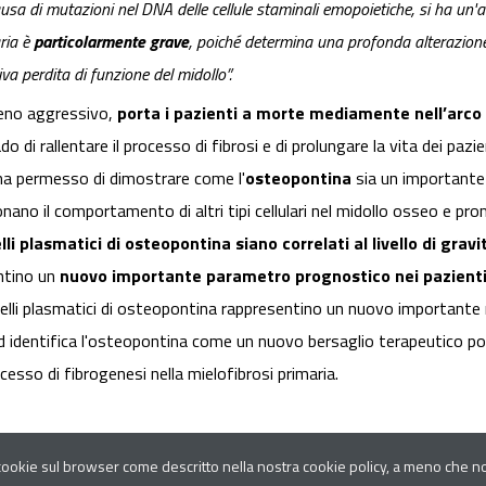
usa di mutazioni nel DNA delle cellule staminali emopoietiche, si ha un'
ria è
particolarmente grave
, poiché determina una profonda alterazione 
va perdita di funzione del midollo”.
meno aggressivo,
porta i pazienti a morte mediamente nell’arco 
o di rallentare il processo di fibrosi e di prolungare la vita dei paz
 ha permesso di dimostrare come l'
osteopontina
sia un importante 
ano il comportamento di altri tipi cellulari nel midollo osseo e pro
velli plasmatici di osteopontina siano correlati al livello di gravi
entino un
nuovo importante parametro prognostico nei pazienti 
ivelli plasmatici di osteopontina rappresentino un nuovo importante 
ed identifica l'osteopontina come un nuovo bersaglio terapeutico pote
cesso di fibrogenesi nella mielofibrosi primaria.
 cookie sul browser come descritto nella nostra cookie policy, a meno che non