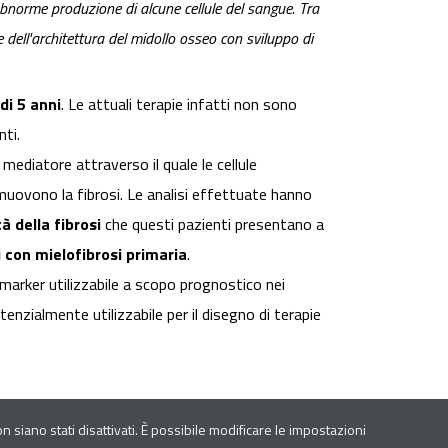
abnorme produzione di alcune cellule del sangue. Tra
dell'architettura del midollo osseo con sviluppo di
di 5 anni
. Le attuali terapie infatti non sono
ienti.
mediatore attraverso il quale le cellule
muovono la fibrosi. Le analisi effettuate hanno
tà della fibrosi
che questi pazienti presentano a
con mielofibrosi primaria
.
marker utilizzabile a scopo prognostico nei
nzialmente utilizzabile per il disegno di terapie
 siano stati disattivati. È possibile modificare le impostazioni