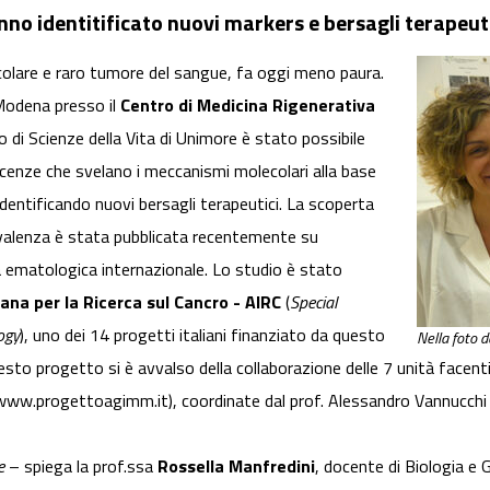
nno identitificato nuovi markers e bersagli terapeut
icolare e raro tumore del sangue, fa oggi meno paura.
Modena presso il
Centro di Medicina Rigenerativa
 di Scienze della Vita di Unimore è stato possibile
enze che svelano i meccanismi molecolari alla base
identificando nuovi bersagli terapeutici. La scoperta
a valenza è stata pubblicata recentemente su
ta ematologica internazionale. Lo studio è stato
iana per la Ricerca sul Cancro - AIRC
(
Special
ogy
), uno dei 14 progetti italiani finanziato da questo
Nella foto d
esto progetto si è avvalso della collaborazione delle 7 unità facen
/www.progettoagimm.it), coordinate dal prof. Alessandro Vannucchi de
e
– spiega la prof.ssa
Rossella Manfredini
, docente di Biologia e 