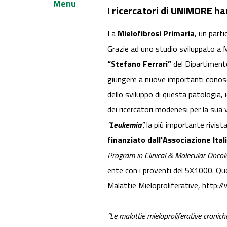
Menu
I ricercatori di UNIMORE ha
La
Mielofibrosi Primaria
, un part
Grazie ad uno studio sviluppato a 
“Stefano Ferrari”
del Dipartimento
giungere a nuove importanti conosc
dello sviluppo di questa patologia, 
dei ricercatori modenesi per la su
“
Leukemia
”,
la più importante rivis
finanziato dall'Associazione Ital
Program in Clinical & Molecular Oncol
ente con i proventi del 5X1000. Qu
Malattie Mieloproliferative, http:/
“Le malattie mieloproliferative cronich