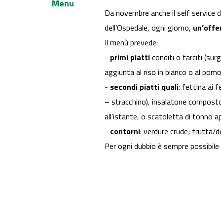
Menu
Da novembre anche il self service de
dell’Ospedale, ogni giorno,
un’offe
Il menù prevede:
-
primi piatti
conditi o farciti (surg
aggiunta al riso in bianco o al po
- secondi piatti quali
: fettina ai 
– stracchino), insalatone composto
all’istante, o scatoletta di tonno ap
-
contorni
: verdure crude; frutta/
Per ogni dubbio è sempre possibile r