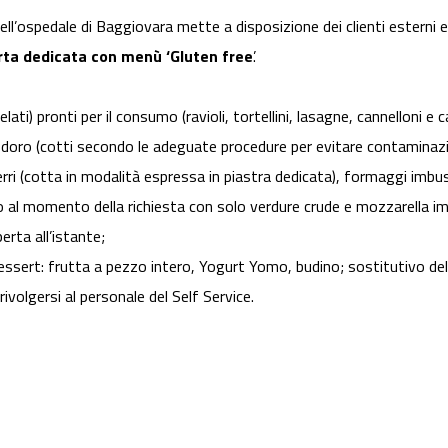
ll’ospedale di Baggiovara mette a disposizione dei clienti esterni e
rta dedicata con menù ‘Gluten free
’.
elati) pronti per il consumo (ravioli, tortellini, lasagne, cannelloni e 
modoro (cotti secondo le adeguate procedure per evitare contaminazi
ferri (cotta in modalità espressa in piastra dedicata), formaggi imbu
 al momento della richiesta con solo verdure crude e mozzarella i
erta all’istante;
dessert: frutta a pezzo intero, Yogurt Yomo, budino; sostitutivo del
ivolgersi al personale del Self Service.