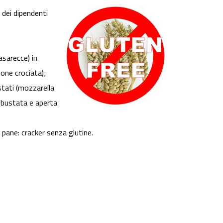
 dei dipendenti
casarecce) in
one crociata);
stati (mozzarella
mbustata e aperta
 pane: cracker senza glutine.