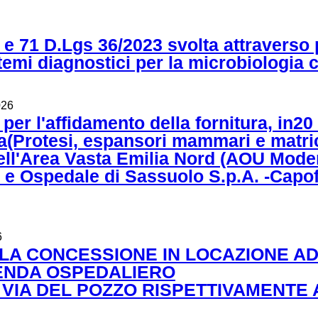
0 e 71 D.Lgs 36/2023 svolta attraverso 
mi diagnostici per la microbiologia cli
026
'affidamento della fornitura, in20 lot
a(Protesi, espansori mammari e matric
 dell'Area Vasta Emilia Nord (AOU M
e Ospedale di Sassuolo S.p.A. -Capof
6
 LA CONCESSIONE IN LOCAZIONE AD
IENDA OSPEDALIERO
 VIA DEL POZZO RISPETTIVAMENTE AL