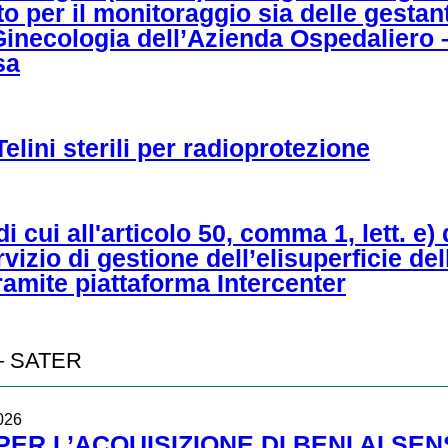
o per il monitoraggio sia delle gestanti
e Ginecologia dell’Azienda Ospedaliero
sa
lini sterili per radioprotezione
 cui all'articolo 50, comma 1, lett. e)
vizio di gestione dell’elisuperficie de
ramite piattaforma Intercenter
3 – SATER
026
R L’ACQUISIZIONE DI BENI AI SENSI