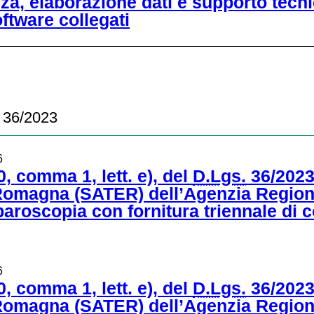
a, elaborazione dati e supporto tecni
ftware collegati
s 36/2023
6
, comma 1, lett. e), del
D.Lgs.
36/2023,
Romagna (SATER) dell’Agenzia Regiona
laparoscopia con fornitura triennale d
6
, comma 1, lett. e), del
D.Lgs.
36/2023,
Romagna (SATER) dell’Agenzia Regiona