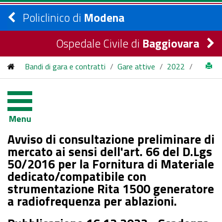
Policlinico di
Modena
Ospedale Civile di
Baggiovara
Bandi di gara e contratti
/
Gare attive
/
2022
/
Avviso di consultazione preliminare di mercato ai sensi dell'art.
66 del D.Lgs 50/2016 per la Fornitura di Materiale
Menu
dedicato/compatibile con strumentazione Rita 1500
Avviso di consultazione preliminare di
generatore a radiofrequenza per ablazioni.
mercato ai sensi dell'art. 66 del D.Lgs
50/2016 per la Fornitura di Materiale
dedicato/compatibile con
strumentazione Rita 1500 generatore
a radiofrequenza per ablazioni.