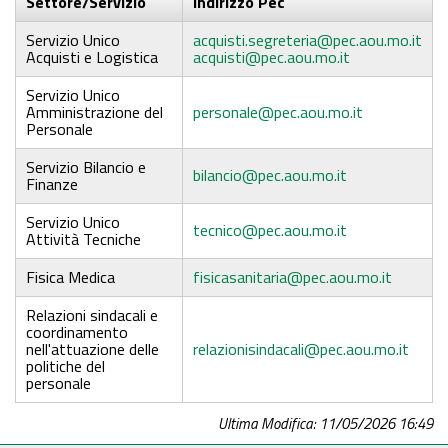
Settore/Servizio
Indirizzo Pec
Servizio Unico
acquisti.segreteria@pec.aou.mo.it
Acquisti e Logistica
acquisti@pec.aou.mo.it
Servizio Unico
Amministrazione del
personale@pec.aou.mo.it
Personale
Servizio Bilancio e
bilancio@pec.aou.mo.it
Finanze
Servizio Unico
tecnico@pec.aou.mo.it
Attività Tecniche
Fisica Medica
fisicasanitaria@pec.aou.mo.it
Relazioni sindacali e
coordinamento
nell'attuazione delle
relazionisindacali@pec.aou.mo.it
politiche del
personale
Ultima Modifica: 11/05/2026 16:49