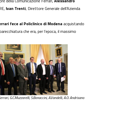
ore della Comunicazione Ferrari,
Alessandro
ORE,
Ivan Trenti
, Direttore Generale dell’Azienda
rrari fece al Policlinico di Modena
acquistando
arecchiatura che era, per l’epoca, il massimo
P. Ferrari, G.C.Muzzarelli, S.Bonaccini, A.Vandelli, A.O. Andrisano