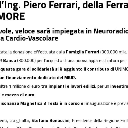
’Ing. Piero Ferrari, della Ferr
IMORE
vole, veloce sarà impiegata in Neuroradiol
ia Cardio-Vascolare
tata la donazione effettuata dalla
F
amiglia Ferrari
(300.000 mila 
R Banca
(300.000) per l’acquisto di una nuova apparecchiatura per
 questa gara di solidarietà si è aggiunto il contributo di
UNIM
un finanziamento dedicato del MIUR.
oltre 1 milione di euro
tra impianti e lavori edilizi
,
per un
investi
ni e mezzo di euro
.
 Risonanza Magnetica 3 Tesla è in corso e
l’inaugurazione è previ
i, tra gli altri,
Stefano Bonaccini
, Presidente della Regione Em