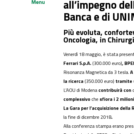
all’impegno dell
Menu
Banca e di UN
Più evoluta, conforte
Oncologia, in Chirurg
Venerdì 18 maggio, è stata presen
Ferrari S.p.A.
(300.000 euro)
, BPE
Risonanza Magnetica da 3 tesla.
A
la ricerca
(350.000 euro)
tramite 
L’AOU di Modena
contribuirà con
complessivo
che
sfiora i 2 milio
La Gara per l’acquisizione della
la fine di dicembre 2018
.
Alla conferenza stampa erano present