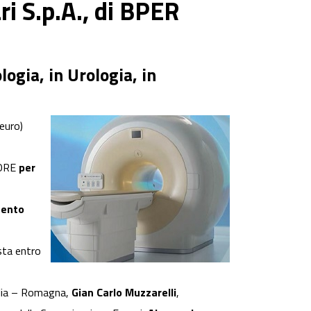
ari S.p.A., di BPER
ogia, in Urologia, in
euro)
ORE
per
mento
sta entro
ilia – Romagna,
Gian Carlo Muzzarelli
,