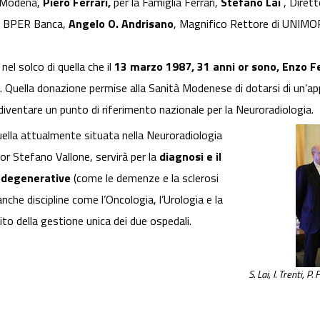
i Modena,
Piero Ferrari,
per la Famiglia Ferrari,
Stefano Lai
, Dirett
o BPER Banca,
Angelo O. Andrisano
, Magnifico Rettore di UNIM
el solco di quella che il
13 marzo 1987, 31 anni or sono, Enzo Fe
 Quella donazione permise alla Sanità Modenese di dotarsi di un’app
 diventare un punto di riferimento nazionale per la Neuroradiologia.
ella attualmente situata nella
Neuroradiologia
tor Stefano Vallone, servirà per la
diagnosi e il
odegenerative
(come le demenze e la sclerosi
nche discipline come l’Oncologia, l’Urologia e la
ito della gestione unica dei due ospedali.
S. Lai, I. Trenti, 