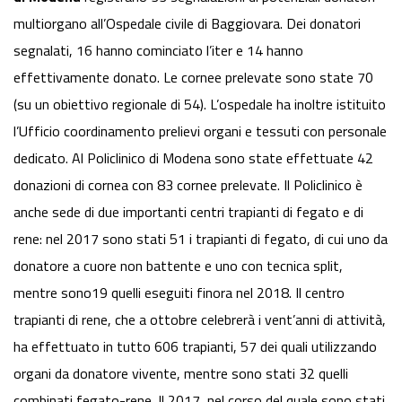
multiorgano all’Ospedale civile di Baggiovara. Dei donatori
segnalati, 16 hanno cominciato l’iter e 14 hanno
effettivamente donato. Le cornee prelevate sono state 70
(su un obiettivo regionale di 54). L’ospedale ha inoltre istituito
l’Ufficio coordinamento prelievi organi e tessuti con personale
dedicato. Al Policlinico di Modena sono state effettuate 42
donazioni di cornea con 83 cornee prelevate. Il Policlinico è
anche sede di due importanti centri trapianti di fegato e di
rene: nel 2017 sono stati 51 i trapianti di fegato, di cui uno da
donatore a cuore non battente e uno con tecnica split,
mentre sono19 quelli eseguiti finora nel 2018. Il centro
trapianti di rene, che a ottobre celebrerà i vent’anni di attività,
ha effettuato in tutto 606 trapianti, 57 dei quali utilizzando
organi da donatore vivente, mentre sono stati 32 quelli
combinati fegato-rene. Il 2017, nel corso del quale sono stati