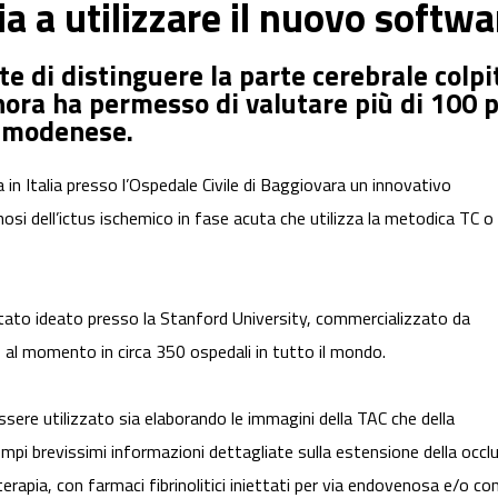
lia a utilizzare il nuovo softw
 di distinguere la parte cerebrale colpi
inora ha permesso di valutare più di 100 p
à modenese.
a in Italia presso l’Ospedale Civile di Baggiovara un innovativo
osi dell’ictus ischemico in fase acuta che utilizza la metodica TC o
ato ideato presso la Stanford University, commercializzato da
o al momento in circa 350 ospedali in tutto il mondo.
sere utilizzato sia elaborando le immagini della TAC che della
mpi brevissimi informazioni dettagliate sulla estensione della occl
erapia, con farmaci fibrinolitici iniettati per via endovenosa e/o c