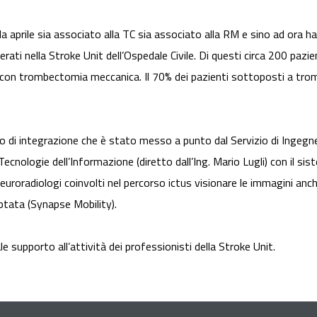
a aprile sia associato alla TC sia associato alla RM e sino ad ora ha
erati nella Stroke Unit dell’Ospedale Civile. Di questi circa 200 pazi
con trombectomia meccanica. Il 70% dei pazienti sottoposti a tromb
o di integrazione che è stato messo a punto dal Servizio di Ingegneria
cnologie dell’Informazione (diretto dall’Ing. Mario Lugli) con il si
uroradiologi coinvolti nel percorso ictus visionare le immagini anc
ptata (Synapse Mobility).
 supporto all’attività dei professionisti della Stroke Unit.