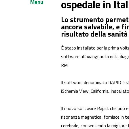
ospedale in Ita
Menu
Lo strumento permette
ancora salvabile, e f
risultato della sanit
È stato installato per la prima volt
software all’avanguardia nella diagn
RM.
Il software denominato RAPID è st
iSchemia View, California, installat
Il nuovo software Rapid, che può es
risonanza magnetica, fornisce in te
cerebrale, consentendo la migliore t