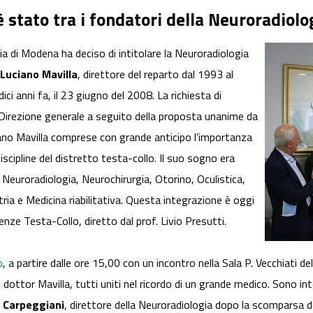
stato tra i fondatori della Neuroradiolog
ia di Modena ha deciso di intitolare la Neuroradiologia
Luciano Mavilla
, direttore del reparto dal 1993 al
 anni fa, il 23 giugno del 2008. La richiesta di
a Direzione generale a seguito della proposta unanime da
ciano Mavilla comprese con grande anticipo l’importanza
 discipline del distretto testa-collo. Il suo sogno era
a, Neuroradiologia, Neurochirurgia, Otorino, Oculistica,
tria e Medicina riabilitativa. Questa integrazione è oggi
nze Testa-Collo, diretto dal prof. Livio Presutti.
o
, a partire dalle ore 15,00 con un incontro nella Sala P. Vecchiati de
l dottor Mavilla, tutti uniti nel ricordo di un grande medico. Sono in
 Carpeggiani
, direttore della Neuroradiologia dopo la scomparsa de