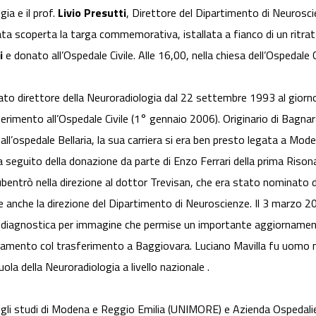
ia e il prof.
Livio Presutti
, Direttore del Dipartimento di Neuroscie
ta scoperta la targa commemorativa, istallata a fianco di un ritratt
i
e donato all’Ospedale Civile. Alle 16,00, nella chiesa dell’Ospedale 
o direttore della Neuroradiologia dal 22 settembre 1993 al giorno
ferimento all’Ospedale Civile (1° gennaio 2006). Originario di Bagnar
l’ospedale Bellaria, la sua carriera si era ben presto legata a Mode
 seguito della donazione da parte di Enzo Ferrari della prima Risona
ntrò nella direzione al dottor Trevisan, che era stato nominato dir
nche la direzione del Dipartimento di Neuroscienze. Il 3 marzo 200
a diagnostica per immagine che permise un importante aggiornamento
ziamento col trasferimento a Baggiovara. Luciano Mavilla fu uomo 
ola della Neuroradiologia a livello nazionale .
degli studi di Modena e Reggio Emilia (UNIMORE) e Azienda Ospedali