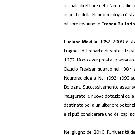
attuale direttore della Neuroradiolog
aspetto della Neuroradiologia è sta
pittore ravarinese
Franco Bulfarin
Luciano Mavilla
(1952-2008) è stat
traghettò il reparto durante il tras
1977. Dopo aver prestato servizio al
Claudio Trevisan quando nel 1987, a
Neuroradiologia. Nel 1992-1993 sube
Bologna. Successivamente assunse a
inaugurate le nuove dotazioni dell
destinata poi a un ulteriore poten
e si può considerare uno dei capi scu
Nel giugno del 2016, l’Università 