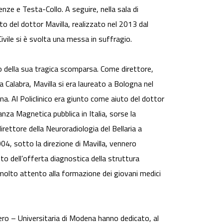
nze e Testa-Collo. A seguire, nella sala di
o del dottor Mavilla, realizzato nel 2013 dal
Civile si è svolta una messa in suffragio.
 della sua tragica scomparsa. Come direttore,
a Calabra, Mavilla si era laureato a Bologna nel
na. Al Policlinico era giunto come aiuto del dottor
nza Magnetica pubblica in Italia, sorse la
ettore della Neuroradiologia del Bellaria a
4, sotto la direzione di Mavilla, vennero
 dell’offerta diagnostica della struttura
molto attento alla formazione dei giovani medici
ero – Universitaria di Modena hanno dedicato, al