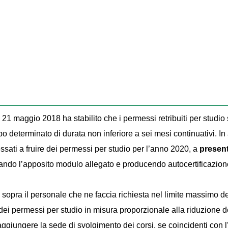
 21 maggio 2018 ha stabilito che i permessi retribuiti per studi
o determinato di durata non inferiore a sei mesi continuativi. In 
ressati a fruire dei permessi per studio per l’anno 2020, a
presen
zzando l’apposito modulo allegato e producendo autocertificazi
sopra il personale che ne faccia richiesta nel limite massimo del
re dei permessi per studio in misura proporzionale alla riduzione d
aggiungere la sede di svolgimento dei corsi, se coincidenti con l’