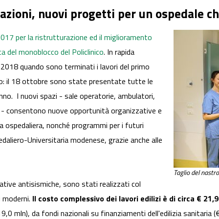
razioni, nuovi progetti per un ospedale ch
l 2017 per la ristrutturazione ed il miglioramento
ica del monoblocco del Policlinico
. In rapida
 2018 quando sono terminati i lavori del primo
uso: il 18 ottobre sono state presentate tutte le
nno. I nuovi spazi - sale operatorie, ambulatori,
rdi - consentono nuove opportunità organizzative e
rea ospedaliera, nonché programmi per i futuri
edaliero-Universitaria modenese, grazie anche alle
Taglio del nastr
tive antisismiche, sono stati realizzati col
i moderni.
Il costo complessivo dei lavori edilizi è di circa € 21,
0 mln), da fondi nazionali su finanziamenti dell'edilizia sanitaria 