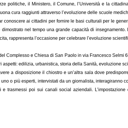
e politiche, il Ministero, il Comune, l’Università e la cittadi
buona cura raggiunti attraverso l’evoluzione delle scuole mediche
ar conoscere ai cittadini per fornire le basi culturali per le gener
 dimostrato nel tempo una grande capacità di insegnamento. Il 
ita, rappresenta l’occasione per celebrare l’evoluzione scientif
 del Complesso e Chiesa di San Paolo in via Francesco Selmi 67
 aspetti: edilizia, urbanistica, storia della Sanità, evoluzione s
re a disposizione il chiostro e un’altra sala dove predisporre 
ri, uno o più esperti, intervistati da un giornalista, interagiranno
si e trasmessi poi sui canali social aziendali. L’impostazione d