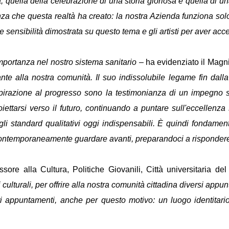
uella della celebrazione di una storia gloriosa e quella di una 
nza che questa realtà ha creato: la nostra Azienda funziona solo s
nsibilità dimostrata su questo tema e gli artisti per aver accetta
importanza nel nostro sistema sanitario
– ha evidenziato il Mag
te alla nostra comunità. Il suo indissolubile legame fin dalla
 aspirazione al progresso sono la testimonianza di un impegno
ettarsi verso il futuro, continuando a puntare sull'eccellenza
li standard qualitativi oggi indispensabili. È quindi fondament
 contemporaneamente guardare avanti, preparandoci a rispondere 
sore alla Cultura, Politiche Giovanili, Città universitaria
culturali, per offrire alla nostra comunità cittadina diversi appun
appuntamenti, anche per questo motivo: un luogo identitario d