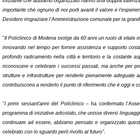
iniziative che abbiamo organizzato hanno una doppia valenza, q
importante che ognuno di noi porti avanti il valore e l'esperie
Desidero ringraziare l’Amministrazione comunale per la grande se
"
Il Policlinico di Modena svolge da 60 anni un ruolo di vitale 
innovando nel tempo per fornire assistenza e supporto costan
profondo radicamento nella città e territorio e la costante
riconoscere e celebrare i successi passati, ma anche per proi
strutture e infrastrutture per renderle pienamente adeguate ag
contribuiscono a renderlo il punto di riferimento che è oggi e
"
I primi sessant'anni del Policlinico
– ha confermato l’Asses
programma di iniziative articolato, che unisse diversi linguaggi 
continuare ad essere, abbiamo pensato e organizzato questi 
celebrato con lo sguardo però rivolto al futuro".