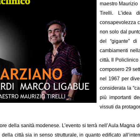
maestro Maurizio
Tirelli. L’ide
consapevolezza che
non solo dal punto 
del “gigante” di
cambiamenti nella 
città. Il Policlin
composero 29 sett
nel 1967 per dive
considerata la “cap
più importanti deg
vissuti da protago
re della sanità modenese. L’evento si terrà nell’Aula Magna de
della città sia in senso strutturale, in quanto edificato all’inte