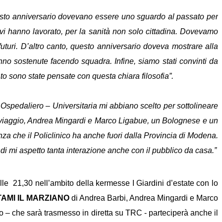
esto anniversario dovevano essere uno sguardo al passato per
e vi hanno lavorato, per la sanità non solo cittadina. Dovevamo
 futuri. D’altro canto, questo anniversario doveva mostrare alla
nno sostenute facendo squadra. Infine, siamo stati convinti da
o sono state pensate con questa chiara filosofia”.
spedaliero – Universitaria mi abbiano scelto per sottolineare
 di viaggio, Andrea Mingardi e Marco Ligabue, un Bolognese e un
za che il Policlinico ha anche fuori dalla Provincia di Modena.
indi mi aspetto tanta interazione anche con il pubblico da casa.”
lle 21,30 nell’ambito della kermesse I Giardini d’estate con lo
AMI IL MARZIANO
di Andrea Barbi, Andrea Mingardi e Marco
o – che sarà trasmesso in diretta su TRC - parteciperà anche il