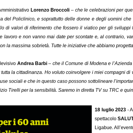
Amministrativo
Lorenzo Broccoli
–
che le celebrazioni per qu
za del Policlinico, e soprattutto delle donne e degli uomini ch
 di valori di riferimento che fossero il viatico per gli sviluppi
nde lavoro e non vanno mai date per scontate e, al contrario, va
 la massima sobrietà. Tutte le iniziative che abbiamo progettat
levisivo
Andrea Barbi
–
che il Comune di Modena e l’Azienda O
er tutta la cittadinanza. Ho voluto coinvolgere i miei compagni
se sociali e che in questo caso possono sottolineare l’importan
rizio Tirelli per la sensibilità. Saremo in diretta TV su TRC e qu
18 luglio 2023
- A
spettacolo
SALUT
Ligabue. All’event