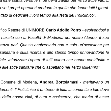
forte spinta verso le sfide della Sanità del Terzo Millennio. È
e i propri operatori credono in quello che fanno tutti i giorni.
to di dedicare il loro tempo alla festa del Policlinico”.
nifico Rettore di UNIMORE
Carlo Adolfo Porro
-
evolvendosi e
 nascita con la Facoltà di Medicina del nostro Ateneo, il suo
 senza pari. Questo anniversario non è solo un'occasione per
 sanitaria e sulla ricerca e allo stesso tempo rinnovandone le
ale valorizzare l'opera di tutti coloro che hanno contribuito e
alle sfide sanitarie che ci aspettano nel Terzo Millennio"
 del Comune di Modena,
Andrea Bortolamasi
-
meritavano un
tamenti. Il Policlinico è un bene di tutta la comunità e tale deve
ella nostra città, di cura e assistenza, che merita di esser