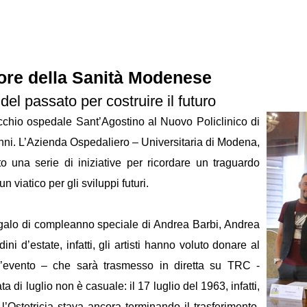
uore della Sanità Modenese
 del passato per costruire il futuro
vecchio ospedale Sant’Agostino al Nuovo Policlinico di
anni. L’Azienda Ospedaliero – Universitaria di Modena,
una serie di iniziative per ricordare un traguardo
 viatico per gli sviluppi futuri.
galo di compleanno speciale di Andrea Barbi, Andrea
i d’estate, infatti, gli artisti hanno voluto donare al
l’evento – che sarà trasmesso in diretta su TRC -
a di luglio non è casuale: il 17 luglio del 1963, infatti,
l’Ostetricia stava ancora terminando il trasferimento.