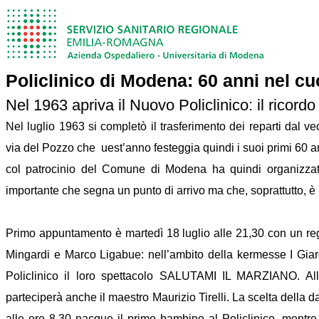
Policlinico di Modena: 60 anni nel c
Nel 1963 apriva il Nuovo Policlinico: il ricordo
Nel luglio 1963 si completò il trasferimento dei reparti dal 
via del Pozzo che uest’anno festeggia quindi i suoi primi 60 
col patrocinio del Comune di Modena ha quindi organizzato 
importante che segna un punto di arrivo ma che, soprattutto, è un
Primo appuntamento è martedì 18 luglio alle 21,30 con un re
Mingardi e Marco Ligabue: nell’ambito della kermesse I Giardin
Policlinico il loro spettacolo SALUTAMI IL MARZIANO. Al
parteciperà anche il maestro Maurizio Tirelli. La scelta della dat
alle ore 8,30 nacque il primo bambino al Policlinico, mentre 