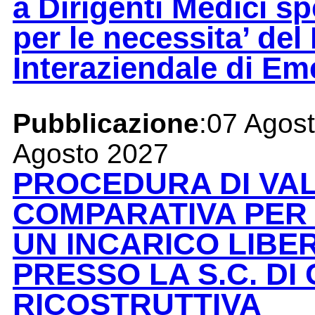
a Dirigenti Medici sp
per le necessita’ del
Interaziendale di E
Pubblicazione
:07 Agos
Agosto 2027
PROCEDURA DI VA
COMPARATIVA PER 
UN INCARICO LIB
PRESSO LA S.C. DI
RICOSTRUTTIVA