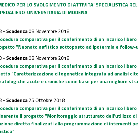
MEDICO
PER LO SVOLGIMENTO DI ATTIVITA’ SPECIALISTICA RE
PEDALIE
RO-UNIVERSITARIA DI MODENA
8 -
Scadenza
:08 Novembre 2018
rocedura comparativa per il conferimento di un incarico liber
rogetto "Neonato asfittico sottoposto ad ipotermia e follow-
8 -
Scadenza
:08 Novembre 2018
rocedura comparativa per il conferimento di un incarico liber
getto "Caratterizzazione citogenetica integrata ad analisi c
matologiche acute e croniche come base per una migliore stra
8 -
Scadenza
:25 Ottobre 2018
rocedura comparativa per il conferimento di un incarico libero
erente il progetto "Monitoraggio strutturato dell’utilizzo di 
ione diretta finalizzati alla programmazione di interventi per
istica"