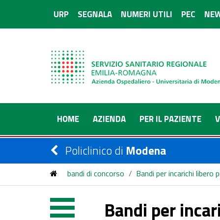
URP
SEGNALA
NUMERI UTILI
PEC
NEW
HOME
AZIENDA
PER IL PAZIENTE
V
Policlinico di
Modena
bandi di concorso
/
Bandi per incarichi libero 
Bandi per incari