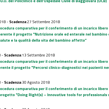
.O. del Policlinico e dell’Ospedale Civile di Baggiovara (OCB)
018 -
Scadenza
:27 Settembre 2018
rocedura comparativa per il conferimento di un incarico liber
nerente il progetto "Nutrizione orale ed enterale nel bambin
alute e la qualità della vita del bambino affetto”
8 -
Scadenza
:13 Settembre 2018
rocedura comparativa per il conferimento di un incarico liber
ente il progetto "Percorsi clinico-diagnostici nei pazienti ne
8 -
Scadenza
:30 Agosto 2018
rocedura comparativa per il conferimento di un incarico libero
 progetto "Doing Right(s) – Innovative tools for professionals