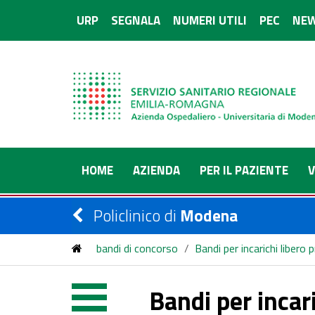
URP
SEGNALA
NUMERI UTILI
PEC
NEW
HOME
AZIENDA
PER IL PAZIENTE
V
Policlinico di
Modena
bandi di concorso
/
Bandi per incarichi libero 
Bandi per incari