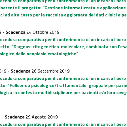
rocedura comparativa per il conferimento di un incarico libero
inerente il progetto: “Gestione informatizzata e applicazion
i ad alto costo per la raccolta aggiornata dei dati clinici e pe
9 -
Scadenza
:24 Ottobre 2019
rocedura comparativa per il conferimento di un incarico liber
getto: “Diagnosi citogenetico-molecolare, combinata con l’es
ogico delle neoplasie ematologiche”
019 -
Scadenza
:26 Settembre 2019
ocedura comparativa per il conferimento di un incarico libero 
tto: “Follow-up psicologico/trattamentale gruppale per pazien
logica in contesto multidisciplinare per pazienti e/o loro
careg
9 -
Scadenza
:29 Agosto 2019
rocedura comparativa per il conferimento di un incarico liber