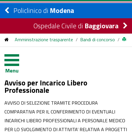
Policlinico di
Modena
Ospedale Civile di
Baggiovara
Amministrazione trasparente
/
Bandi di concorso
/
bandi di concorso
/
2019
/
AVVISO DI SELEZIONE TRAMITE PROCEDURA
Menu
COMPARATIVA PER IL CONFERIMENTO DI EVENTUALI
Avviso per Incarico Libero
INCARICHI LIBERO PROFESSIONALI A PERSONALE MEDICO
Professionale
PER LO SVOLGIMENTO DI ATTIVITA’ RELATIVA A PROGETTI
AVVISO DI SELEZIONE TRAMITE PROCEDURA
PRESSO LE VARIE STRUTTURE DELL’AZIENDA
COMPARATIVA PER IL CONFERIMENTO DI EVENTUALI
INCARICHI LIBERO PROFESSIONALI A PERSONALE MEDICO
OSPEDALIERO-UNIVERSITARIA DI MODENA
PER LO SVOLGIMENTO DI ATTIVITA’ RELATIVA A PROGETTI