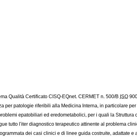
istema Qualità Certificato CISQ-EQnet. CERMET n. 500/B
ISO
900
er patologie riferibili alla Medicina Interna, in particolare per 
oblemi epatobiliari ed eredometabolici, per i quali la Struttura 
tutto l'iter diagnostico terapeutico attinente al problema clinic
 programmata dei casi clinici e di linee guida costruite, adattat