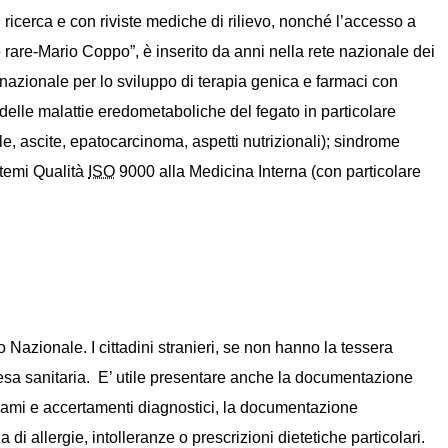
i ricerca e con riviste mediche di rilievo, nonché l’accesso a
e rare-Mario Coppo”, è inserito da anni nella rete nazionale dei
nazionale per lo sviluppo di terapia genica e farmaci con
elle malattie eredometaboliche del fegato in particolare
le, ascite, epatocarcinoma, aspetti nutrizionali); sindrome
stemi Qualità
ISO
9000 alla Medicina Interna (con particolare
o Nazionale. I cittadini stranieri, se non hanno la tessera
spesa sanitaria. E’ utile presentare anche la documentazione
i esami e accertamenti diagnostici, la documentazione
di allergie, intolleranze o prescrizioni dietetiche particolari.