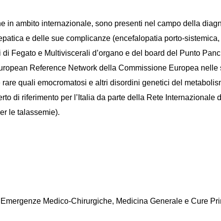
e in ambito internazionale, sono presenti nel campo della diagn
si epatica e delle sue complicanze (encefalopatia porto-sistemica
nti di Fegato e Multiviscerali d’organo e del board del Punto Panc
ell’European Reference Network della Commissione Europea nel
re quali emocromatosi e altri disordini genetici del metabolismo 
o di riferimento per l’Italia da parte della Rete Internazionale d
er le talassemie).
ca, Emergenze Medico-Chirurgiche, Medicina Generale e Cure Pr