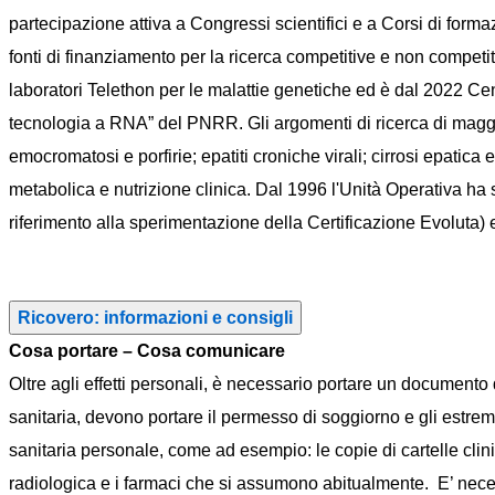
partecipazione attiva a Congressi scientifici e a Corsi di formaz
fonti di finanziamento per la ricerca competitive e non competi
laboratori Telethon per le malattie genetiche ed è dal 2022 Ce
tecnologia a RNA” del PNRR. Gli argomenti di ricerca di maggio
emocromatosi e porfirie; epatiti croniche virali; cirrosi epatic
metabolica e nutrizione clinica. Dal 1996 l'Unità Operativa ha s
riferimento alla sperimentazione della Certificazione Evoluta) e 
Ricovero: informazioni e consigli
Cosa portare – Cosa comunicare
Oltre agli effetti personali, è necessario portare un documento d
sanitaria, devono portare il permesso di soggiorno e gli estre
sanitaria personale, come ad esempio: le copie di cartelle clini
radiologica e i farmaci che si assumono abitualmente. E’ necessar