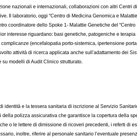
ione nazionali e internazionali, collaborazioni con altri Centri d
tive. Il laboratorio, oggi “Centro di Medicina Genomica e Malatti
ntro coordinatore dello Spoke 1- Malattie Genetiche del “Centro 
r interesse riguardano: basi genetiche, patogeniche e terapia d
a e complicanze (encefalopatia porto-sistemica, ipertensione porta
volto attività di ricerca applicata anche sull'adattamento dei Si
su modelli di Audit Clinico strutturato.
i identità e la tessera sanitaria di iscrizione al Servizio Sanitari
mi della polizza assicurativa che garantisce la copertura della 
che o le lettere di dimissione di ricoveri precedenti, i referti d
io, inoltre, riferire al personale sanitario l’eventuale presenza 