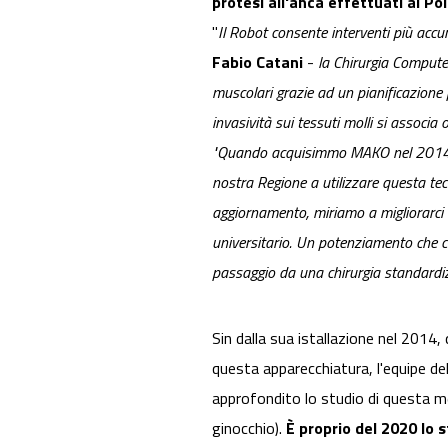
protesi all'anca effettuati al Poli
"
Il Robot consente interventi più accu
Fabio Catani
-
la Chirurgia Computer
muscolari grazie ad un pianificazione p
invasività sui tessuti molli si associa 
"
Quando acquisimmo MAKO nel 2014
nostra Regione a utilizzare questa tecn
aggiornamento, miriamo a migliorarci 
universitario. Un potenziamento che ci
passaggio da una chirurgia standardiz
Sin dalla sua istallazione nel 2014
questa apparecchiatura, l'equipe de
approfondito lo studio di questa m
ginocchio).
È proprio del 2020 lo 