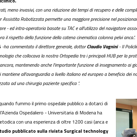
clinico.
rati, meno invasivi, con una riduzione dei tempi di recupero e delle comp
 Assistita Robotizzata permette una maggiore precisione nel posizionamen
re - ed intra-operatoria basate su TAC e all'utilizzo del navigatore assoc
ora il rispetto della funzione della catena cinematica colonna pelvi anca.".
 -
ha commentato il direttore generale, dottor
Claudio Vagnini
-
Il Polic
ologia che collocava la nostra Ortopedia tra i principali HUB per la prote
ancora, mantenendo anche l'importante funzione di insegnamento ai giov
 mantiene all'avanguardia a livello italiano ed europeo a beneficio dei n
zata ad una chirurgia paziente specifica
".
, quando fummo il primo ospedale pubblico a dotarci di
ll'Azienda Ospedaliero - Universitaria di Modena ha
etodica con una esperienza di oltre 1200 casi (anca e
studio pubblicato sulla rivista Surgical technology