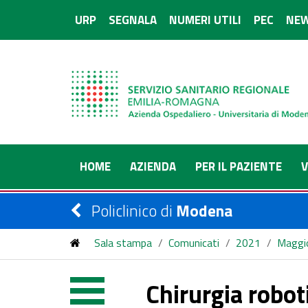
URP
SEGNALA
NUMERI UTILI
PEC
NEW
HOME
AZIENDA
PER IL PAZIENTE
V
Policlinico di
Modena
Sala stampa
/
Comunicati
/
2021
/
Maggi
Chirurgia robot