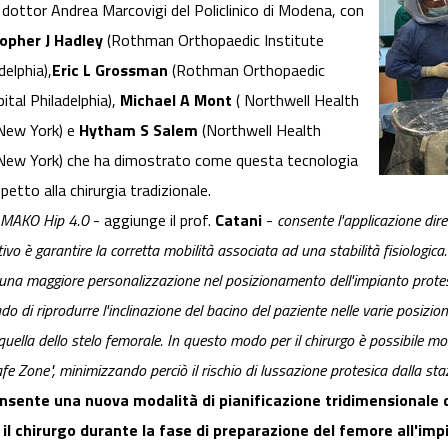
l dottor Andrea Marcovigi del Policlinico di Modena, con
topher J Hadley
(Rothman Orthopaedic Institute
elphia),
Eric L Grossman
(Rothman Orthopaedic
ital Philadelphia),
Michael A Mont
( Northwell Health
 New York) e
Hytham S Salem
(Northwell Health
, New York) che ha dimostrato come questa tecnologia
ispetto alla chirurgia tradizionale.
a MAKO Hip 4.0
- aggiunge il prof.
Catani
-
consente l'applicazione diret
tivo è garantire la corretta mobilità associata ad una stabilità fisiologica. 
 una maggiore personalizzazione nel posizionamento dell'impianto protesi
grado di riprodurre l'inclinazione del bacino del paziente nelle varie posi
ella dello stelo femorale. In questo modo per il chirurgo è possibile mod
afe Zone", minimizzando perciò il rischio di lussazione protesica dalla sta
sente una nuova modalità di pianificazione tridimensionale d
il chirurgo durante la fase di preparazione del femore all'imp