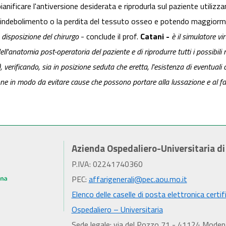
anificare l'antiversione desiderata e riprodurla sul paziente utilizzan
l'indebolimento o la perdita del tessuto osseo e potendo maggiormen
disposizione del chirurgo
- conclude il prof.
Catani -
è il simulatore v
l'anatomia post-operatoria del paziente e di riprodurre tutti i possibili 
erificando, sia in posizione seduta che eretta, l'esistenza di eventuali c
zione in modo da evitare cause che possono portare alla lussazione e al fa
Azienda Ospedaliero-Universitaria d
P.IVA: 02241740360
PEC:
affarigenerali@pec.aou.mo.it
Elenco delle caselle di posta elettronica certif
Ospedaliero – Universitaria
Sede legale: via del Pozzo 71 - 41124 Moden