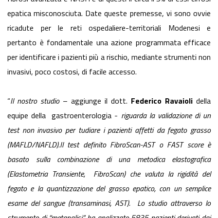
epatica misconosciuta. Date queste premesse, vi sono ovvie
ricadute per le reti ospedaliere-territoriali Modenesi e
pertanto è fondamentale una azione programmata efficace
per identificare i pazienti più a rischio, mediante strumenti non
invasivi, poco costosi, di facile accesso.
“
Il nostro studio
– aggiunge il dott.
Federico Ravaioli
della
equipe della gastroenterologia -
riguarda la validazione di un
test non invasivo per tudiare i pazienti affetti da fegato grasso
(MAFLD/NAFLD).Il test definito FibroScan-AST o FAST
score è
basato sulla combinazione di una metodica elastografica
(Elastometria Transiente, FibroScan) che valuta la rigidità del
fegato e la quantizzazione del grasso epatico, con un semplice
esame del sangue (transaminasi, AST). Lo studio attraverso lo
strumento di “metanalisi” ha analizzato 5835 pazienti derivati dai