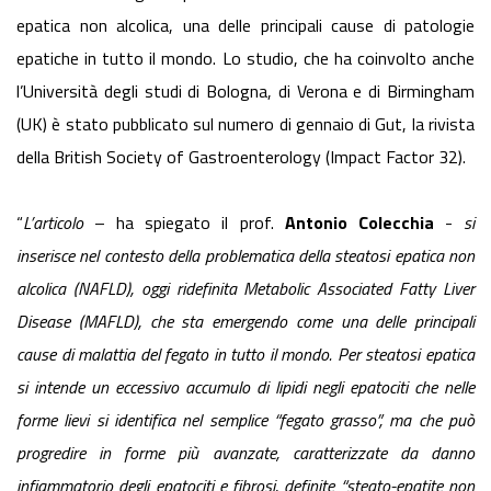
epatica non alcolica, una delle principali cause di patologie
epatiche in tutto il mondo. Lo studio, che ha coinvolto anche
l’Università degli studi di Bologna, di Verona e di Birmingham
(UK) è stato pubblicato sul numero di gennaio di Gut, la rivista
della British Society of Gastroenterology (Impact Factor 32).
“
L’articolo
– ha spiegato il prof.
Antonio Colecchia
-
si
inserisce nel contesto della problematica della steatosi epatica non
alcolica (NAFLD), oggi ridefinita Metabolic Associated Fatty Liver
Disease (MAFLD), che sta emergendo come una delle principali
cause di malattia del fegato in tutto il mondo. Per steatosi epatica
si intende un eccessivo accumulo di lipidi negli epatociti che nelle
forme lievi si identifica nel semplice “fegato grasso”, ma che può
progredire in forme più avanzate, caratterizzate da danno
infiammatorio degli epatociti e fibrosi, definite “steato-epatite non