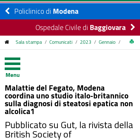
Policlinico di
Modena
Ospedale Civile di
Baggiovara
Sala stampa
/
Comunicati
/
2023
/
Gennaio
/
Malattie del Fegato, Modena coordina uno studio italo-
britannico sulla diagnosi di steatosi epatica non alcolica1
Menu
Malattie del Fegato, Modena
coordina uno studio italo-britannico
sulla diagnosi di steatosi epatica non
alcolica1
Pubblicato su Gut, la rivista della
British Society of