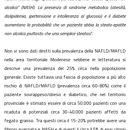
alcolica” (NASH). La presenza di sindrome metabolica (obesità,
dislipidemia, ipertensione e intolleranza al glucosio) e il diabete
aumentano la probabilità che un paziente abbia la steato-epatite
non alcolica piuttosto che una semplice steatosi
”.
Non vi sono dati diretti sulla prevalenza della NAFLD/MAFLD
nella area territoriale Modenese sebbene in letteratura si
descrive una prevalenza del 25% circa nella popolazione
generale. Esiste tuttavia una fascia di popolazione a più alto
rischio di NAFLD/MAFLD (prevalenza circa 60-80%) come il
paziente sovrappeso/obeso e diabetico, che nel territorio
provinciale è stimato essere di circa 50.000 pazienti con una
ricaduta di potenziali circa 30-40.000 pazienti affetti da
fegato grasso. Tra questi circa il 15-20% potrebbe avere una
fibrosi avanzata e NASH e di questi il circa il 5% di essi cirrosi