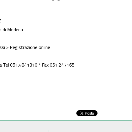
E
co di Modena
si > Registrazione online
gna Tel 051.4841310 * Fax 051.247165