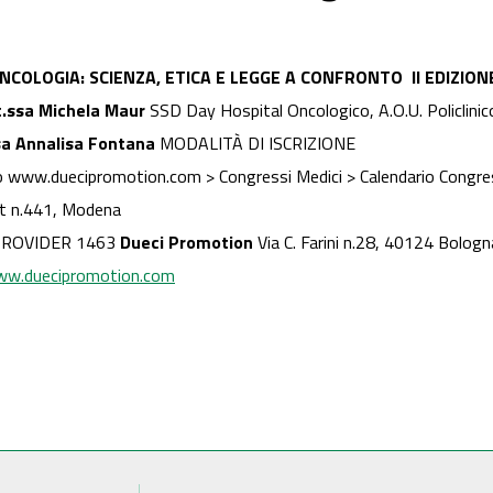
NCOLOGIA: SCIENZA, ETICA E LEGGE A CONFRONTO II EDIZION
t.ssa Michela Maur
SSD Day Hospital Oncologico, A.O.U. Policlini
sa Annalisa Fontana
MODALITÀ DI ISCRIZIONE
to www.duecipromotion.com > Congressi Medici > Calendario Congres
st n.441, Modena
PROVIDER 1463
Dueci Promotion
Via C. Farini n.28, 40124 Bolo
w.duecipromotion.com