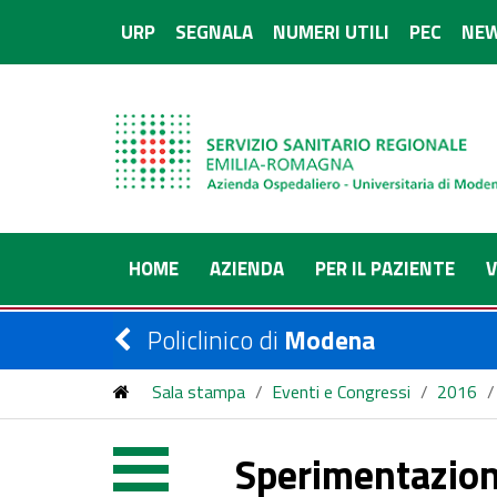
URP
SEGNALA
NUMERI UTILI
PEC
NEW
HOME
AZIENDA
PER IL PAZIENTE
V
Policlinico di
Modena
Sala stampa
/
Eventi e Congressi
/
2016
/
Sperimentazioni