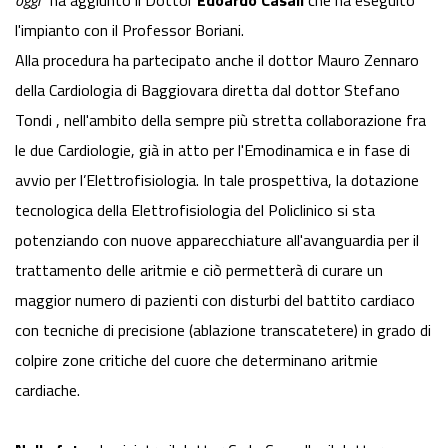
oggi
” ha aggiunto il Dottor
Edoardo Casali
che ha eseguito
l'impianto con il Professor Boriani.
Alla procedura ha partecipato anche il dottor Mauro Zennaro
della Cardiologia di Baggiovara diretta dal dottor Stefano
Tondi , nell'ambito della sempre più stretta collaborazione fra
le due Cardiologie, già in atto per l'Emodinamica e in fase di
avvio per l’Elettrofisiologia. In tale prospettiva, la dotazione
tecnologica della Elettrofisiologia del Policlinico si sta
potenziando con nuove apparecchiature all'avanguardia per il
trattamento delle aritmie e ciò permetterà di curare un
maggior numero di pazienti con disturbi del battito cardiaco
con tecniche di precisione (ablazione transcatetere) in grado di
colpire zone critiche del cuore che determinano aritmie
cardiache.