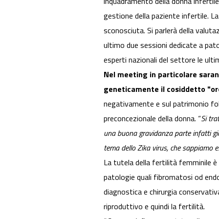
inquadramento della donna infertile e
gestione della paziente infertile. 
sconosciuta. Si parlerà della valuta
ultimo due sessioni dedicate a pato
esperti nazionali del settore le ulti
Nel meeting in particolare saran
geneticamente il cosiddetto "oro
negativamente e sul patrimonio folli
preconcezionale della donna. “
Si tra
una buona gravidanza parte infatti gi
tema dello Zika virus, che sappiamo 
La tutela della fertilità femminil
patologie quali fibromatosi od endom
diagnostica e chirurgia conservativ
riproduttivo e quindi la fertilità.