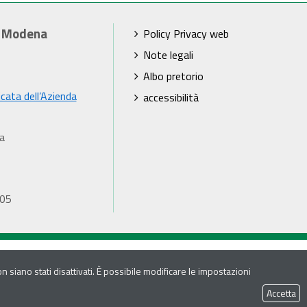
i Modena
Policy Privacy web
Note legali
Albo pretorio
icata dell’Azienda
accessibilità
a
905
 siano stati disattivati. È possibile modificare le impostazioni
Accetta