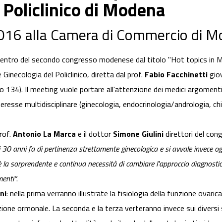
 Policlinico di Modena
016 alla Camera di Commercio di 
 centro del secondo congresso modenese dal titolo "Hot topics in M
Ginecologia del Policlinico, diretta dal prof.
Fabio Facchinetti
giov
34). Il meeting vuole portare all'attenzione dei medici argomenti ri
esse multidisciplinare (ginecologia, endocrinologia/andrologia, chir
rof.
Antonio La Marca
e il dottor
Simone Giulini
direttori del con
30 anni fa di pertinenza strettamente ginecologica e si avvale invece oggig
 è la sorprendente e continua necessità di cambiare l'approccio diagnostico 
menti”
.
ni
: nella prima verranno illustrate la fisiologia della funzione ovari
azione ormonale. La seconda e la terza verteranno invece sui diversi 