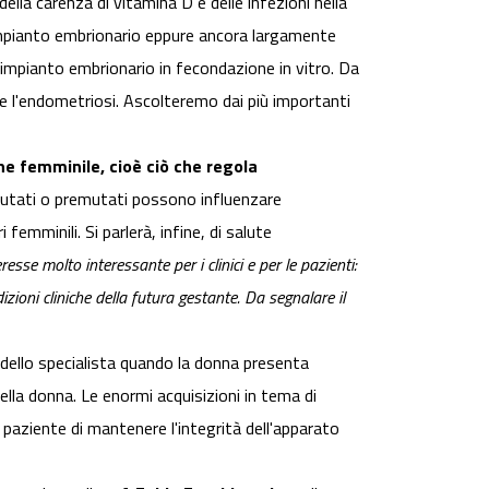
della carenza di vitamina D e delle infezioni nella
l'impianto embrionario eppure ancora largamente
di impianto embrionario in fecondazione in vitro. Da
 e l'endometriosi. Ascolteremo dai più importanti
ne femminile, cioè ciò che regola
mutati o premutati possono influenzare
emminili. Si parlerà, infine, di salute
sse molto interessante per i clinici e per le pazienti:
oni cliniche della futura gestante. Da segnalare il
dello specialista quando la donna presenta
della donna. Le enormi acquisizioni in tema di
paziente di mantenere l'integrità dell'apparato