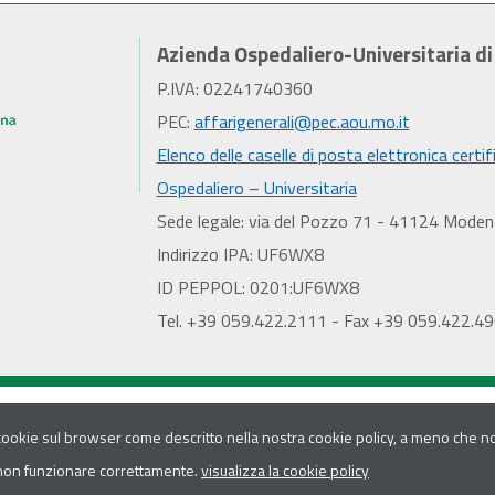
Azienda Ospedaliero-Universitaria d
P.IVA: 02241740360
PEC:
affarigenerali@pec.aou.mo.it
Elenco delle caselle di posta elettronica certif
Ospedaliero – Universitaria
Sede legale: via del Pozzo 71 - 41124 Moden
Indirizzo IPA: UF6WX8
ID PEPPOL: 0201:UF6WX8
Tel. +39 059.422.2111 - Fax +39 059.422.4
 cookie sul browser come descritto nella nostra cookie policy, a meno che non
 non funzionare correttamente.
visualizza la cookie policy