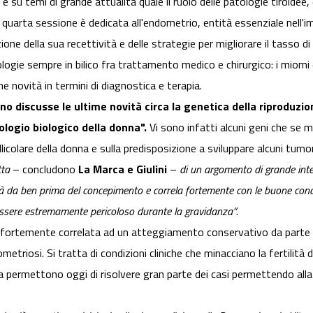
 su temi di grande attualità quale il ruolo delle patologie tiroidee, 
La quarta sessione è dedicata all'endometrio, entità essenziale nel
zione della sua recettività e delle strategie per migliorare il tasso 
logie sempre in bilico fra trattamento medico e chirurgico: i miomi
me novità in termini di diagnostica e terapia.
no discusse le ultime novità circa la genetica della riproduzio
logio biologico della donna".
Vi sono infatti alcuni geni che se 
colare della donna e sulla predisposizione a sviluppare alcuni tumori f
tta
– concludono
La Marca e Giulini
–
di un argomento di grande intere
à da ben prima del concepimento e correla fortemente con le buone condizi
essere estremamente pericoloso durante la gravidanza”
.
e è fortemente correlata ad un atteggiamento conservativo da parte 
etriosi. Si tratta di condizioni cliniche che minacciano la fertilità 
a permettono oggi di risolvere gran parte dei casi permettendo alla 