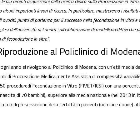
e più recenti acquisizioni nella ricerca clinica sulla Procreazione in Vitro
alcuni importanti lavori di ricerca. In particolare, mostreremo i risultati
 ovociti, punto di partenza per il successo nella fecondazione in vitro e v
glesi dell’università di Londra sull'elaborazione di modelli predittivi che 
 di fecondazione in vitro”
.
Riproduzione al Policlinico di Moden
gni anno si rivolgono al Policlinico di Modena, con un’età media del
i di Procreazione Medicalmente Assistita di complessità variabile, di I,
0 proceduredi Fecondazione in Vitro (FIVET/ICSI) con una percentual
ascita di 70 bambini), superiore alla media nazionale (nel 2013 in Ital
mma di preservazione della fertilità in pazienti (uomini e donne) af