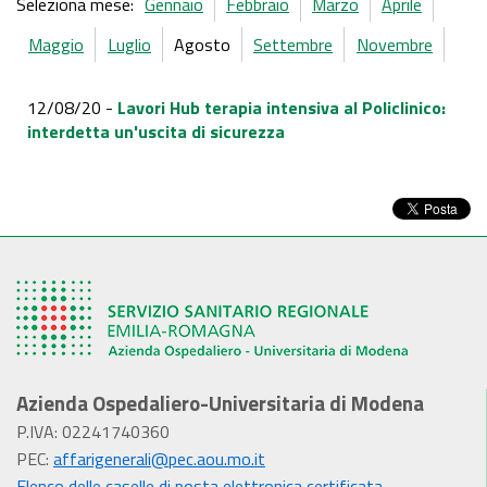
Seleziona mese:
Gennaio
Febbraio
Marzo
Aprile
Maggio
Luglio
Agosto
Settembre
Novembre
12/08/20 -
Lavori Hub terapia intensiva al Policlinico:
interdetta un'uscita di sicurezza
Azienda Ospedaliero-Universitaria di Modena
P.IVA: 02241740360
PEC:
affarigenerali@pec.aou.mo.it
Elenco delle caselle di posta elettronica certificata