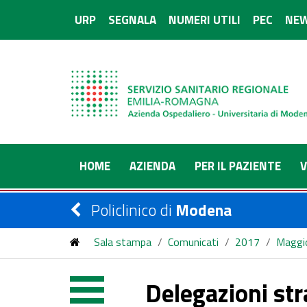
URP
SEGNALA
NUMERI UTILI
PEC
NEW
HOME
AZIENDA
PER IL PAZIENTE
V
Policlinico di
Modena
Sala stampa
/
Comunicati
/
2017
/
Maggi
Delegazioni str