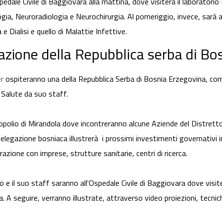
dale Civile di Baggiovara alla mattina, dove visiterà il laboratorio
ogia, Neuroradiologia e Neurochirurgia. Al pomeriggio, invece, sarà a
 e Dialisi e quello di Malattie Infettive.
zione della Repubblica serba di Bo
r
ospiteranno una della Repubblica Serba di Bosnia Erzegovina, c
a Salute da suo staff.
opolio di Mirandola dove incontreranno alcune Aziende del Distrett
 delegazione bosniaca illustrerà i prossimi investimenti governativi 
razione con imprese, strutture sanitarie, centri di ricerca.
o e il suo staff saranno all'Ospedale Civile di Baggiovara dove visi
a. A seguire, verranno illustrate, attraverso video proiezioni, tecnic