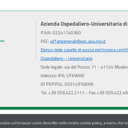
Azienda Ospedaliero-Universitaria d
P.IVA: 02241740360
PEC:
affarigenerali@pec.aou.mo.it
Elenco delle caselle di posta elettronica certif
Ospedaliero – Universitaria
Sede legale: via del Pozzo 71 - 41124 Moden
Indirizzo IPA: UF6WX8
ID PEPPOL: 0201:UF6WX8
Tel. +39 059.422.2111 - Fax +39 059.422.4
 cookie sul browser come descritto nella nostra cookie policy, a meno che non