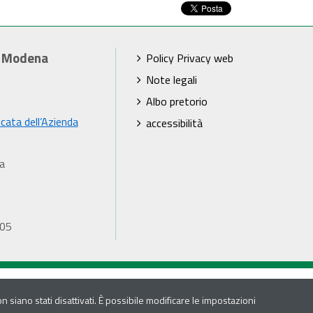
i Modena
Policy Privacy web
Note legali
Albo pretorio
icata dell’Azienda
accessibilità
a
905
 siano stati disattivati. È possibile modificare le impostazioni