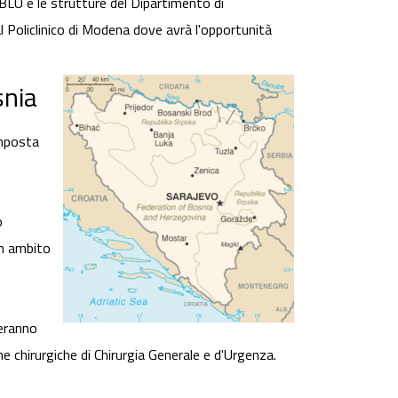
 BLU e le strutture del Dipartimento di
l Policlinico di Modena dove avrà l'opportunità
snia
omposta
o
in ambito
teranno
he chirurgiche di Chirurgia Generale e d'Urgenza.