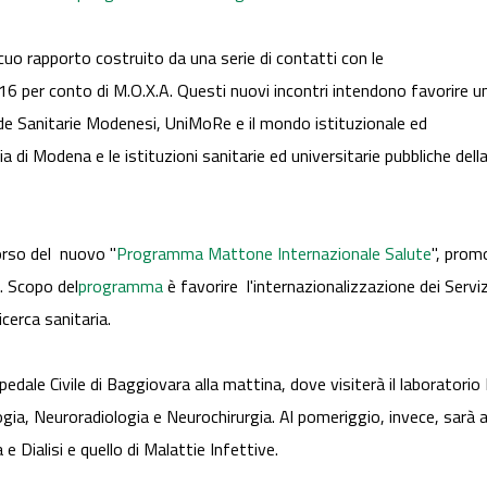
cuo rapporto costruito da una serie di contatti con le
16 per conto di M.O.X.A. Questi nuovi incontri intendono favorire u
nde Sanitarie Modenesi, UniMoRe e il mondo istituzionale ed
a di Modena e le istituzioni sanitarie ed universitarie pubbliche dell
corso del nuovo "
Programma Mattone Internazionale Salute
", prom
. Scopo del
programma
è favorire l'internazionalizzazione dei Serviz
cerca sanitaria.
dale Civile di Baggiovara alla mattina, dove visiterà il laboratorio
ogia, Neuroradiologia e Neurochirurgia. Al pomeriggio, invece, sarà a
 e Dialisi e quello di Malattie Infettive.