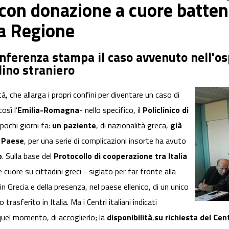
 con donazione a cuore battent
la Regione
onferenza stampa il caso avvenuto nell'
dino straniero
, che allarga i propri confini per diventare un caso di
osì l’
Emilia-Romagna
- nello specifico, il
Policlinico di
pochi giorni fa:
un paziente
, di nazionalità greca,
già
o Paese
, per una serie di complicazioni insorte ha avuto
o
. Sulla base del
Protocollo di cooperazione
tra Italia
 cuore su cittadini greci - siglato per far fronte alla
n Grecia e della presenza, nel paese ellenico, di un unico
trasferito in Italia. Ma i Centri italiani indicati
quel momento, di accoglierlo; la
disponibilità
,
su richiesta del Cen