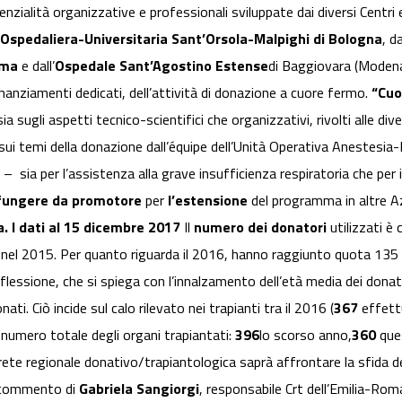
zialità organizzative e professionali sviluppate dai diversi Centri 
Ospedaliera-Universitaria Sant’Orsola-Malpighi di Bologna
, da
rma
e dall’
Ospedale Sant’Agostino Estense
di Baggiovara (Modena
anziamenti dedicati, dell’attività di donazione a cuore fermo.
“Cuo
 sugli aspetti tecnico-scientifici che organizzativi, rivolti alle div
ui temi della donazione dall’équipe dell’Unità Operativa Anestesia-
– sia per l’assistenza alla grave insufficienza respiratoria che per 
 fungere da promotore
per
l’estensione
del programma in altre A
a. I dati al 15 dicembre 2017
Il
numero dei donatori
utilizzati è
nel 2015. Per quanto riguarda il 2016, hanno raggiunto quota 135
flessione, che si spiega con l’innalzamento dell’età media dei donato
ti. Ciò incide sul calo rilevato nei trapianti tra il 2016 (
367
effett
 numero totale degli organi trapiantati:
396
lo scorso anno,
360
que
ete regionale donativo/trapiantologica saprà affrontare la sfida d
 commento di
Gabriela Sangiorgi
, responsabile Crt dell’Emilia-Ro