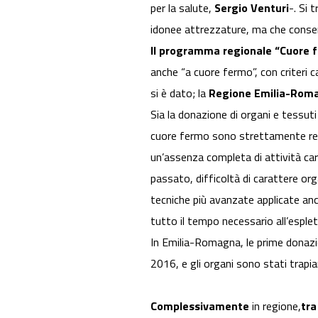
per la salute,
Sergio Venturi
-. Si 
idonee attrezzature, ma che consento
Il programma regionale “Cuore 
anche “a cuore fermo”, con criteri ca
si è dato; la
Regione Emilia-Rom
Sia la donazione di organi e tessuti
cuore fermo sono strettamente rego
un’assenza completa di attività cardi
passato, difficoltà di carattere or
tecniche più avanzate applicate anc
tutto il tempo necessario all’espl
In Emilia-Romagna, le prime donazi
2016, e gli organi sono stati trapian
Complessivamente
in regione,
tra