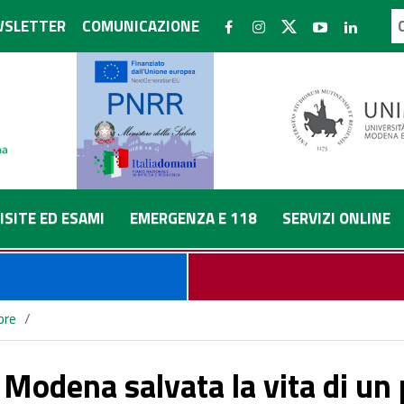
SLETTER
COMUNICAZIONE
ISITE ED ESAMI
EMERGENZA E 118
SERVIZI ONLINE
bre
/
nte greco, "ritrapiantato" con donazione a cuore battente. Il Plauso 
i Modena salvata la vita di un