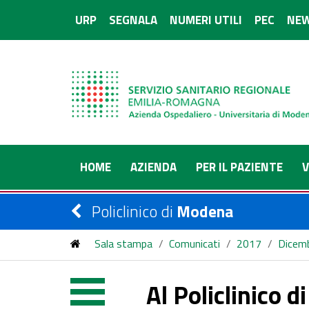
URP
SEGNALA
NUMERI UTILI
PEC
NEW
HOME
AZIENDA
PER IL PAZIENTE
V
Policlinico di
Modena
Sala stampa
/
Comunicati
/
2017
/
Dicem
Al Policlinico di Modena salvata la vita di un pazie
Al Policlinico d