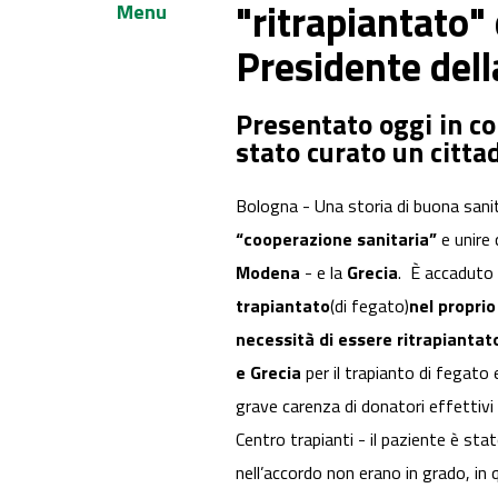
"ritrapiantato"
Menu
Presidente del
Presentato oggi in c
stato curato un citta
Bologna - Una storia di buona sanità
“cooperazione sanitaria”
e unire c
Modena
- e la
Grecia
. È accaduto 
trapiantato
(di fegato)
nel propri
necessità di essere ritrapiantat
e Grecia
per il trapianto di fegato e
grave carenza di donatori effettivi i
Centro trapianti - il paziente è stato 
nell’accordo non erano in grado, in 