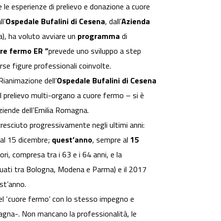
e le esperienze di prelievo e donazione a cuore
ll’
Ospedale Bufalini di Cesena
, dall’
Azienda
), ha voluto avviare un
programma
di
re fermo ER ”
prevede uno sviluppo a step
erse figure professionali coinvolte.
Rianimazione dell’
Ospedale Bufalini di Cesena
il prelievo multi-organo a cuore fermo – si è
ziende dell’Emilia Romagna.
 cresciuto progressivamente negli ultimi anni:
 al 15 dicembre;
quest’anno
, sempre al
15
ri, compresa tra i 63 e i 64 anni, e la
uati tra Bologna, Modena e Parma) e il 2017
st’anno.
el ‘cuore fermo’ con lo stesso impegno e
magna-. Non mancano la professionalità, le