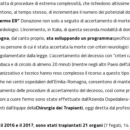
tratta di procedure di estrema complessità, che richiedono altissime
no, al tempo stesso, di incrementare il numero dei potenziali donato
fermo ER”
Donazione non solo a seguito di accertamento di morte e
rdiologici. L’incremento, in Italia, di questa seconda modalità di don
agna
, dal canto proprio,
sta sviluppando un programma
specifico
 su persone di cui è stata accertata la morte con criteri neurologici 
lamentate dalla legge. L’accertamento del decesso con “criteri card
aca e di circolo di almeno 20 minuti (mentre negli altri Paesi dell’Un
ganizzativo e tecnico hanno reso complesso il ricorso a questo tipo
he nei centri ospedalieri dell’Emilia-Romagna, consentono di mante
etamento delle procedure di accertamento del decesso, così come pre
oni a cuore fermo sono state effettuate dall’Azienda Ospedaliera-U
ti dall’équipe della
Chirurgia dei Trapianti
, oggi diretta dal profe
 il 2016 e il 2017
,
sono stati trapiantati 21 organi
(7 fegati, 14 