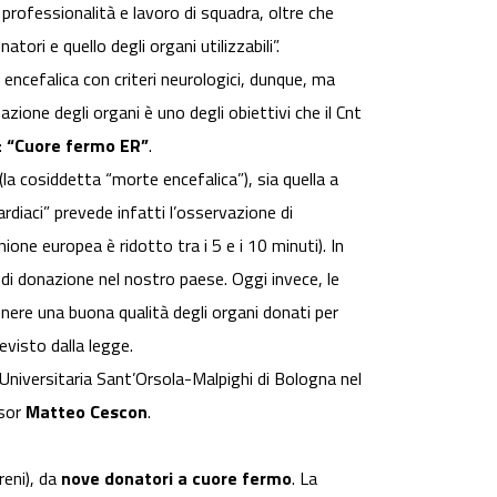
 professionalità e lavoro di squadra, oltre che
ri e quello degli organi utilizzabili”.
ncefalica con criteri neurologici, dunque, ma
azione degli organi è uno degli obiettivi che il Cnt
:
“Cuore fermo ER”
.
(la cosiddetta “morte encefalica”), sia quella a
iaci” prevede infatti l’osservazione di
ione europea è ridotto tra i 5 e i 10 minuti). In
 di donazione nel nostro paese. Oggi invece, le
nere una buona qualità degli organi donati per
visto dalla legge.
niversitaria Sant’Orsola-Malpighi di Bologna nel
ssor
Matteo Cescon
.
reni), da
nove donatori a cuore fermo
. La