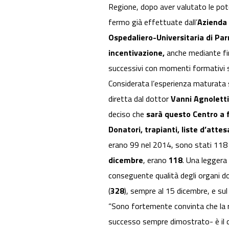
Regione, dopo aver valutato le poten
fermo già effettuate dall’
Azienda 
Ospedaliero-Universitaria di Pa
incentivazione,
anche mediante fin
successivi con momenti formativi sia
Considerata l’esperienza maturata s
diretta dal dottor
Vanni Agnoletti
deciso che
sarà questo Centro a
Donatori, trapianti, liste d’attes
erano 99 nel 2014, sono stati 118 
dicembre
, erano
118
. Una leggera 
conseguente qualità degli organi dona
(
328
), sempre al 15 dicembre, e sul
“Sono fortemente convinta che la r
successo sempre dimostrato- è il