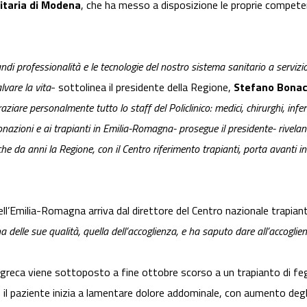
itaria di Modena
, che ha messo a disposizione le proprie compet
di professionalità e le tecnologie del nostro sistema sanitario a servizio
lvare la vita
- sottolinea il presidente della Regione,
Stefano Bonac
raziare personalmente tutto lo staff del Policlinico: medici, chirurghi, infe
e donazioni e ai trapianti in Emilia-Romagna- prosegue il presidente- rivel
he da anni la Regione, con il Centro riferimento trapianti, porta avanti i
dell’Emilia-Romagna arriva dal direttore del Centro nazionale trapian
delle sue qualità, quella dell’accoglienza, e ha saputo dare all’accoglien
 greca viene sottoposto a fine ottobre scorso a un trapianto di f
 il paziente inizia a lamentare dolore addominale, con aumento degli