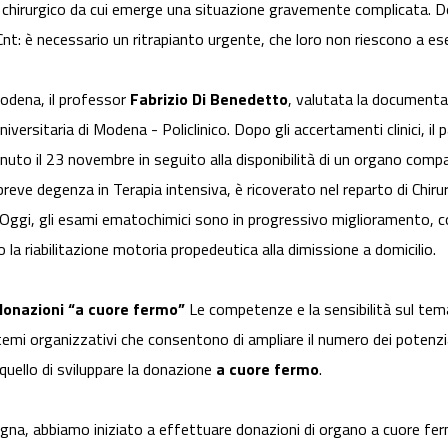
hirurgico da cui emerge una situazione gravemente complicata. Dopo
l Cnt: è necessario un ritrapianto urgente, che loro non riescono a es
 Modena, il professor
Fabrizio Di Benedetto
, valutata la documentaz
versitaria di Modena - Policlinico. Dopo gli accertamenti clinici, il p
uto il 23 novembre in seguito alla disponibilità di un organo compati
reve degenza in Terapia intensiva, è ricoverato nel reparto di Chiru
. Oggi, gli esami ematochimici sono in progressivo miglioramento, co
la riabilitazione motoria propedeutica alla dimissione a domicilio.
 donazioni “a cuore fermo”
Le competenze e la sensibilità sul tem
temi organizzativi che consentono di ampliare il numero dei potenzi
 quello di sviluppare la donazione
a cuore fermo
.
na, abbiamo iniziato a effettuare donazioni di organo a cuore fermo