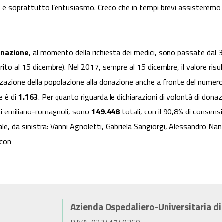
 e soprattutto l’entusiasmo. Credo che in tempi brevi assisteremo
donazione
, al momento della richiesta dei medici, sono passate dal
erito al 15 dicembre). Nel 2017, sempre al 15 dicembre, il valore ri
izzazione della popolazione alla donazione anche a fronte del numer
e è di
1.163
. Per quanto riguarda le dichiarazioni di volontà di dona
ini emiliano-romagnoli, sono
149.448
totali, con il 90,8% di consensi
ale, da sinistra: Vanni Agnoletti, Gabriela Sangiorgi, Alessandro Na
scon
Azienda Ospedaliero-Universitaria d