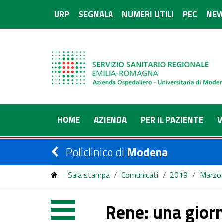
URP
SEGNALA
NUMERI UTILI
PEC
NEW
HOME
AZIENDA
PER IL PAZIENTE
V
Policlinico di
Modena
Sala stampa
/
Comunicati
/
2019
/
Marzo
Rene: una giorn