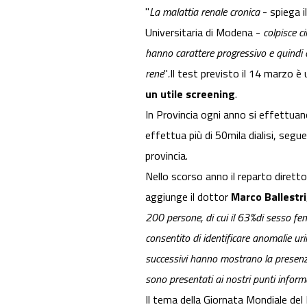
"
La malattia renale cronica
- spiega i
Universitaria di Modena -
colpisce c
hanno carattere progressivo e quindi co
rene
"
.
Il test previsto il 14 marzo è
un utile screening
.
In Provincia ogni anno si effettuano
effettua più di 50mila dialisi, segue
provincia.
Nello scorso anno il reparto diretto
aggiunge il dottor
Marco Ballestri
200 persone, di cui il 63%di sesso fe
consentito di identificare anomalie uri
successivi hanno mostrano la presenza d
sono presentati ai nostri punti
informa
Il tema della Giornata Mondiale del 