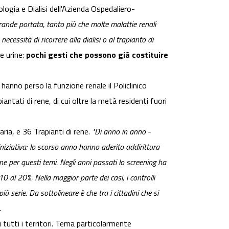
logia e Dialisi dell'Azienda Ospedaliero-
grande portata, tanto più che molte malattie renali
cessità di ricorrere alla dialisi o al trapianto di
e urine:
pochi gesti che possono già costituire
hanno perso la funzione renale il Policlinico
iantati di rene, di cui oltre la metà residenti fuori
ria, e 36 Trapianti di rene.
"Di anno in anno
-
iniziativa: lo scorso anno hanno aderito addirittura
 per questi temi. Negli anni passati lo screening ha
0 al 20%. Nella maggior parte dei casi, i controlli
 serie. Da sottolineare è che tra i cittadini che si
.
 tutti i territori. Tema particolarmente