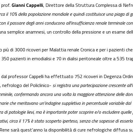
l prof.
Gianni Cappelli
, Direttore della Struttura Complessa di Nefro
irca il 10% della popolazione mondiale e quindi costituisce una piaga di 
n il passare degli anni conducono all'insufficienza renale terminale con ne
 una semplice anamnesi, un controllo della pressione e un esame dell
 più di 3000 ricoveri per Malattia renale Cronica e per i pazienti che 
 350 pazienti in emodialisi e 70 in dialisi peritoneale oltre a 535 trap
 dal professor Cappelli ha effettuato 752 ricoveri in Degenza Ordina
, nefrologo del Policlinico-
si registra una partecipazione crescente all'
mminile, confermando ancora una volta la maggiore attenzione delle donne
narie che meritavano un'indagine suppletiva in percentuale variabile dal 1
i patologie lievi, ma è importante poter scoprire e/o escludere quelle più
tivi, circa il 17% è stato scoperto iperteso, senza che sapesse di esserlo
Rene sarà quest'anno la disponibilità di cure nefrologiche diffusa su