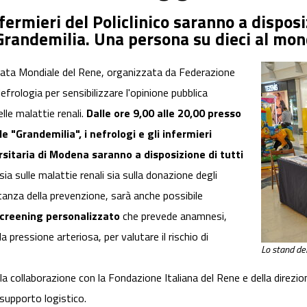
ermieri del Policlinico saranno a disposiz
randemilia. Una persona su dieci al mond
rnata Mondiale del Rene, organizzata da Federazione
efrologia per sensibilizzare l'opinione pubblica
lle malattie renali.
Dalle ore 9,00 alle 20,00 presso
e "Grandemilia", i nefrologi e gli infermieri
rsitaria di Modena saranno a disposizione di tutti
ia sulle malattie renali sia sulla donazione degli
ortanza della prevenzione, sarà anche possibile
creening personalizzato
che prevede anamnesi,
 pressione arteriosa, per valutare il rischio di
Lo stand de
 alla collaborazione con la Fondazione Italiana del Rene e della dire
 supporto logistico.