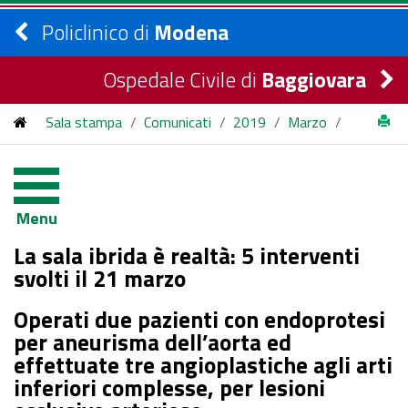
Policlinico di
Modena
Ospedale Civile di
Baggiovara
Sala stampa
/
Comunicati
/
2019
/
Marzo
/
La sala ibrida è realtà: 5 interventi svolti il 21 marzo
Menu
La sala ibrida è realtà: 5 interventi
svolti il 21 marzo
Operati due pazienti con endoprotesi
per aneurisma dell’aorta ed
effettuate tre angioplastiche agli arti
inferiori complesse, per lesioni