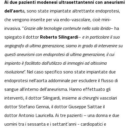
Ai due pazienti modenesi ultrasettantenni con aneurismi
dell’aort
a, sono state impiantate altrettante endoprotesi,
che vengono inserite per via endo-vascolare, cioè mini-
invasiva. “
Grazie alle tecnologie contenute nella sala ibrida
– ha
spiegato il dottor
Roberto Silingardi
–
e in particolare il suo
angiografo di ultima generazione, siamo in grado di intervenire su
questi aneurismi con endoprotesi di ultima generazione, il cui
impianto è facilitato dall'utilizzo di immagini ad altissima
risoluzione
”. Nel caso specifico sono state impiantate due
endoprotesi nell'aorta addominale per escludere il flusso di
sangue all'interno dell'aneurisma. Hanno effettuato gli
interventi, il dottor Silingardi, insieme ai chirurghi vascolari
dottor Stefano Gennai, il dottor Giuseppe Saittae il
dottor Antonio Lauricella. Ai tre pazienti – una donna e due
uomini tra i sessanta e i settant'anni - cardiopatici e