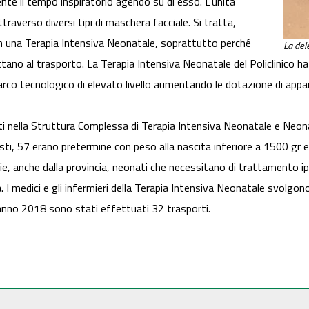
mente il tempo inspiratorio agendo su di esso. L'unità
raverso diversi tipi di maschera facciale. Si tratta,
in una Terapia Intensiva Neonatale, soprattutto perché
La dele
attano al trasporto. La Terapia Intensiva Neonatale del Policlinico h
arco tecnologico di elevato livello aumentando le dotazione di appar
ti nella Struttura Complessa di Terapia Intensiva Neonatale e Neo
sti, 57 erano pretermine con peso alla nascita inferiore a 1500 gr e
ie, anche dalla provincia, neonati che necessitano di trattamento i
 I medici e gli infermieri della Terapia Intensiva Neonatale svolgono,
nno 2018 sono stati effettuati 32 trasporti.