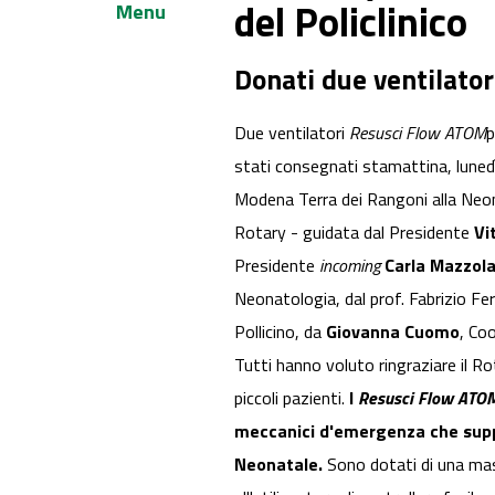
del Policlinico
Menu
Donati due ventilator
Due ventilatori
Resusci Flow ATOM
p
stati consegnati stamattina, lunedì 
Modena Terra dei Rangoni alla Neona
Rotary - guidata dal Presidente
Vi
Presidente
incoming
Carla Mazzol
Neonatologia, dal prof. Fabrizio Fe
Pollicino, da
Giovanna Cuomo
, Coo
Tutti hanno voluto ringraziare il Ro
piccoli pazienti.
I
Resusci Flow ATO
meccanici d'emergenza che suppo
Neonatale.
Sono dotati di una mas