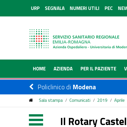
URP
SEGNALA
NUMERI UTILI
PEC
NEW
HOME
AZIENDA
PER IL PAZIENTE
V
Policlinico di
Modena
Sala stampa
/
Comunicati
/
2019
/
Aprile
Il Rotary Caste