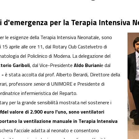
i d'emergenza per la Terapia Intensiva 
er le esigenze della Terapia Intensiva Neonatale, sono
15 aprile alle ore 11, dal Rotary Club Castelvetro di
tologia del Policlinico di Modena. La delegazione del
ttorio Gariboli
, dal Vice-Presidente
Aldo Buriani
e dal
a -
è stata accolta dal prof. Alberto Berardi, Direttore della
rrari, professore
senior
di UNIMORE e Presidente di
rdinatrice infermieristica del Reparto.
tary per la grande sensibilità mostrata nel sostenere i
M
del valore di 2.900 euro l'uno, sono ventilatori
rtano la ventilazione manuale in Terapia Intensiva
chera facciale adatta al neonato e consentono