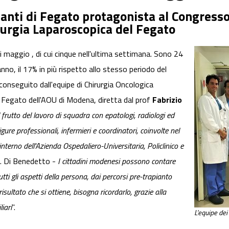
ianti di Fegato protagonista al Congress
rurgia Laparoscopica del Fegato
i maggio , di cui cinque nell'ultima settimana. Sono 24
l'anno, il 17% in più rispetto allo stesso periodo del
conseguito dall'equipe di Chirurgia Oncologica
i Fegato dell'AOU di Modena, diretta dal prof
Fabrizio
l frutto del lavoro di squadra con epatologi, radiologi ed
igure professionali, infermieri e coordinatori, coinvolte nel
nterno dell'Azienda Ospedaliero-Universitaria, Policlinico e
. Di Benedetto -
I cittadini modenesi possono contare
tti gli aspetti della persona, dai percorsi pre-trapianto
isultato che si ottiene, bisogna ricordarlo, grazie alla
iari
".
L'equipe dei