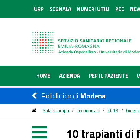
URP
SEGNALA
NUMERI UTILI
PEC
NEW
HOME
AZIENDA
PER IL PAZIENTE
V
Policlinico di
Modena
Sala stampa
/
Comunicati
/
2019
/
Giugn
10 trapianti di