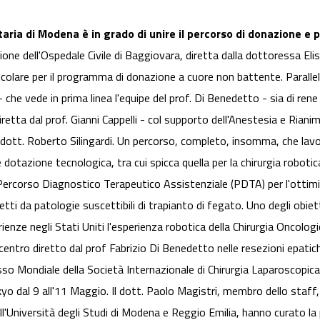
aria di Modena è in grado di unire il percorso di donazione e pr
one dell'Ospedale Civile di Baggiovara, diretta dalla dottoressa Elisab
ticolare per il programma di donazione a cuore non battente. Paralle
 - che vede in prima linea l'equipe del prof. Di Benedetto - sia di rene
diretta dal prof. Gianni Cappelli - col supporto dell'Anestesia e Rian
 dott. Roberto Silingardi. Un percorso, completo, insomma, che lavora 
otazione tecnologica, tra cui spicca quella per la chirurgia robotic
n Percorso Diagnostico Terapeutico Assistenziale (PDTA) per l'ottim
ffetti da patologie suscettibili di trapianto di fegato. Uno degli obie
ienze negli Stati Uniti l'esperienza robotica della Chirurgia Oncolog
el centro diretto dal prof Fabrizio Di Benedetto nelle resezioni epat
sso Mondiale della Società Internazionale di Chirurgia Laparoscopic
kyo dal 9 all'11 Maggio. Il dott. Paolo Magistri, membro dello staff, 
ll'Università degli Studi di Modena e Reggio Emilia, hanno curato l