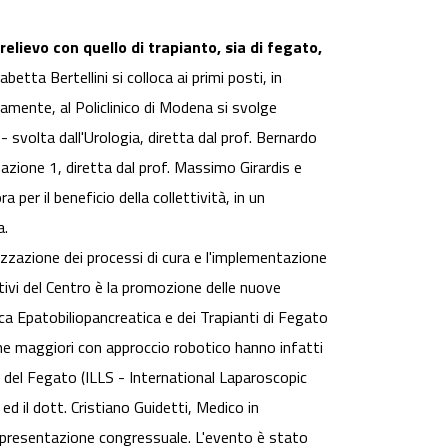
elievo con quello di trapianto, sia di fegato,
etta Bertellini si colloca ai primi posti, in
lamente, al Policlinico di Modena si svolge
 - svolta dall'Urologia, diretta dal prof. Bernardo
imazione 1, diretta dal prof. Massimo Girardis e
per il beneficio della collettività, in un
a.
izzazione dei processi di cura e l'implementazione
ttivi del Centro è la promozione delle nuove
ica Epatobiliopancreatica e dei Trapianti di Fegato
iche maggiori con approccio robotico hanno infatti
a del Fegato (ILLS - International Laparoscopic
ed il dott. Cristiano Guidetti, Medico in
a presentazione congressuale. L'evento è stato