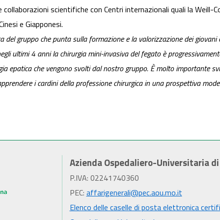
e collaborazioni scientifiche con Centri internazionali quali la Weill-
 Cinesi e Giapponesi.
a del gruppo che punta sulla formazione e la valorizzazione dei giovani 
egli ultimi 4 anni la chirurgia mini-invasiva del fegato è progressivament
rgia epatica che vengono svolti dal nostro gruppo. È molto importante svilu
apprendere i cardini della professione chirurgica in una prospettiva mod
Azienda Ospedaliero-Universitaria d
P.IVA: 02241740360
PEC:
affarigenerali@pec.aou.mo.it
Elenco delle caselle di posta elettronica certif