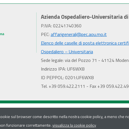
Azienda Ospedaliero-Universitaria d
P.IVA: 02241740360
PEC:
affarigenerali@pec.aou.mo.it
Elenco delle caselle di posta elettronica certif
Ospedaliero – Universitaria
Sede legale: via del Pozzo 71 - 41124 Moden
Indirizzo IPA: UF6WX8
ID PEPPOL: 0201:UF6WX8
Tel. +39 059.422.2111 - Fax +39 059.422.4
 cookie sul browser come descritto nella nostra cookie policy, a meno che non
 non funzionare correttamente.
visualizza la cookie policy