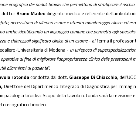
one ecografica dei noduli tiroidei che permettono di stratificare il rischio d
l dottor
Bruno Madeo
dirigente medico e referente dell'ambulatori
infatti, necessitano di ulteriori esami e attento monitoraggio clinico ed ec
cono anche identificando un linguaggio comune che permetta agli specialist
za e chiarezzail significato clinico di un esame
- afferma il professor
pedaliero-Universitaria di Modena -
In un'epoca di superspecializzazion
perative al fine di migliorare l'appropriatezza clinica delle prestazioni med
tili allarmismi al paziente
".
avola rotonda
condotta dal dott.
Giuseppe Di Chiacchio
, dell'UO
i,
Direttore del Dipartimento Integrato di Diagnostica per Immagini 
in patologia tiroidea. Scopo della tavola rotonda sarà la revisione e l
rto ecografico tiroideo.