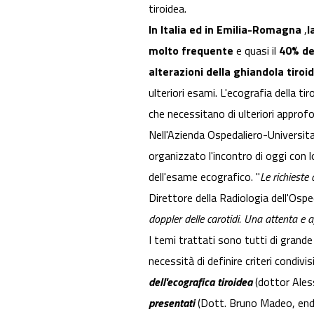
tiroidea.
In Italia ed in Emilia-Romagna
,
l
molto frequente
e quasi il
40% de
alterazioni della ghiandola tiroid
ulteriori esami. L'ecografia della t
che necessitano di ulteriori appro
Nell'Azienda Ospedaliero-Universita
organizzato l'incontro di oggi con l
dell'esame ecografico. "
Le richieste
Direttore della Radiologia dell'Ospe
doppler delle carotidi. Una attenta e ap
I temi trattati sono tutti di grande
necessità di definire criteri condiv
dell'ecografica tiroidea
(dottor Aless
presentati
(Dott. Bruno Madeo, endoc