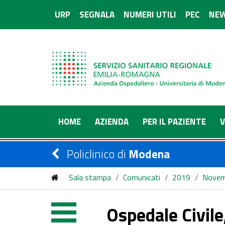
URP
SEGNALA
NUMERI UTILI
PEC
NEW
HOME
AZIENDA
PER IL PAZIENTE
V
Policlinico di
Modena
Sala stampa
/
Comunicati
/
2019
/
Novem
Ospedale Civile,