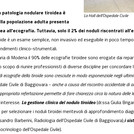
a patologia nodulare tiroidea è
La Hall dell'Ospedale Civile
lla popolazione adulta presenta
ea all'ecografia. Tuttavia, solo il 2% dei noduli riscontrati all'
iroide è un esame semplice, non invasivo ed eseguibile in poco tempo 
fondimenti clinico-strumentali.
ria di Modena il 90% delle ecografie tiroidee sono erogate dai repar
o scopo di riunire professionisti di diverse discipline per concordare
 di ecografie della tiroide sono cresciute in modo esponenziale negli ultimi
dale Civile di Baggiovara -
anche a causa del riscontro accidentale di alt
propriata refertazione permette di fare chiarezza circa la natura delle lesi
 interesse.
La gestione clinica del nodulo tiroideo
(dr.ssa Giulia Brig
isi per selezionare i noduli tiroidei meritevoli di approfondimento dia
andro Barberini, Radiologia dell'Ospedale Civile di Baggiovara);
i sis
rinologo dell'Ospedale Civile).