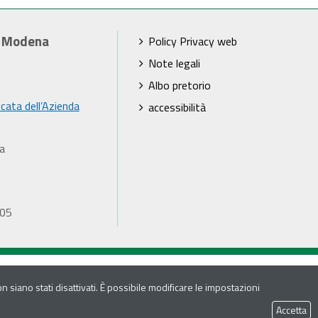
i Modena
Policy Privacy web
Note legali
Albo pretorio
icata dell’Azienda
accessibilità
a
905
 siano stati disattivati. È possibile modificare le impostazioni
Accetta